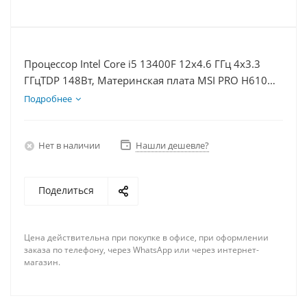
Процессор Intel Core i5 13400F 12x4.6 ГГц 4x3.3
ГГцTDP 148Вт, Материнская плата MSI PRO H610M-
E, Видеокарта RTX 4060 8Гб, Память DDR4 8Gb,
Подробнее
Диски SSD 250Гб, БП 600Вт
Нет в наличии
Нашли дешевле?
Поделиться
Цена действительна при покупке в офисе, при оформлении
заказа по телефону, через WhatsApp или через интернет-
магазин.