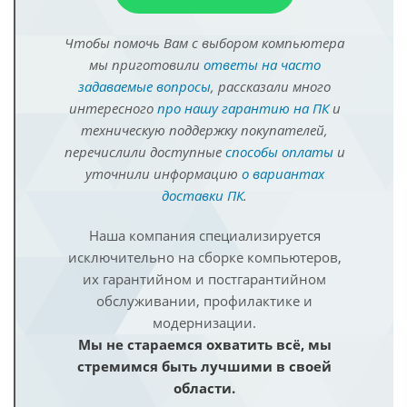
Чтобы помочь Вам с выбором компьютера
мы приготовили
ответы на часто
задаваемые вопросы
, рассказали много
интересного
про нашу гарантию на ПК
и
техническую поддержку покупателей,
перечислили доступные
способы оплаты
и
уточнили информацию
о вариантах
доставки ПК
.
Наша компания специализируется
исключительно на сборке компьютеров,
их гарантийном и постгарантийном
обслуживании, профилактике и
модернизации.
Мы не стараемся охватить всё, мы
стремимся быть лучшими в своей
области.