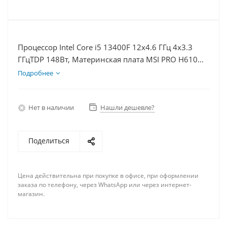
Процессор Intel Core i5 13400F 12x4.6 ГГц 4x3.3
ГГцTDP 148Вт, Материнская плата MSI PRO H610M-
E, Видеокарта RTX 3050 8Гб, Память DDR4 64Gb,
Подробнее
Диски SSD 250Гб, БП 600Вт
Нет в наличии
Нашли дешевле?
Поделиться
Цена действительна при покупке в офисе, при оформлении
заказа по телефону, через WhatsApp или через интернет-
магазин.