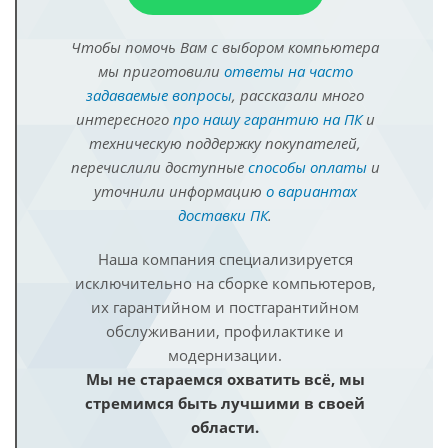
Чтобы помочь Вам с выбором компьютера
мы приготовили
ответы на часто
задаваемые вопросы
, рассказали много
интересного
про нашу гарантию на ПК
и
техническую поддержку покупателей,
перечислили доступные
способы оплаты
и
уточнили информацию
о вариантах
доставки ПК
.
Наша компания специализируется
исключительно на сборке компьютеров,
их гарантийном и постгарантийном
обслуживании, профилактике и
модернизации.
Мы не стараемся охватить всё, мы
стремимся быть лучшими в своей
области.