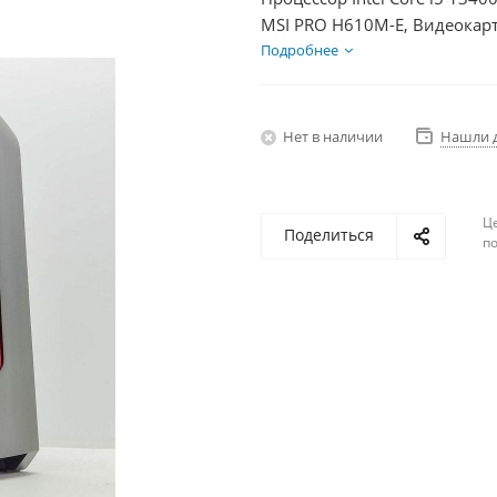
MSI PRO H610M-E, Видеокарт
SSD 250Гб + HDD 2Тб, БП 60
Подробнее
Нет в наличии
Нашли 
Ц
Поделиться
по