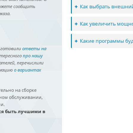
Как выбрать внешний
можете сообщить
каза.
Как увеличить мощно
Какие программы буд
иготовили
ответы на
нтересного
про нашу
ателей, перечислили
рмацию
о вариантах
ельно на сборке
йном обслуживании,
и.
ся быть лучшими в