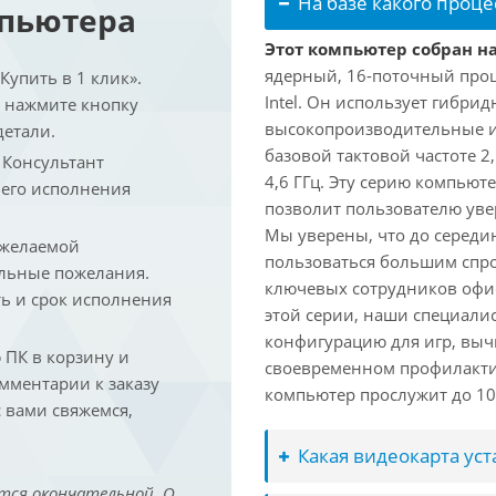
На базе какого проце
мпьютера
Этот компьютер собран на 
ядерный, 16-поточный проц
упить в 1 клик».
Intel. Он использует гибри
и нажмите кнопку
высокопроизводительные и 
детали.
базовой тактовой частоте 2
. Консультант
4,6 ГГц. Эту серию компьют
 его исполнения
позволит пользователю ув
Мы уверены, что до середин
 желаемой
пользоваться большим спро
льные пожелания.
ключевых сотрудников офис
ть и срок исполнения
этой серии, наши специали
конфигурацию для игр, вы
ПК в корзину и
своевременном профилакти
омментарии к заказу
компьютер прослужит до 10 
 вами свяжемся,
Какая видеокарта ус
тся окончательной. О