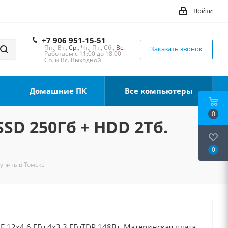
Войти
+7 906 951-15-51
Пн., Вт.,
Ср.
, Чт., Пт., Сб.,
Вс.
Заказать звонок
Работаем с 11:00 до 18:00
Ср. и Вс. Выходной
Домашние ПК
Все компьютеры
0
SSD 250Гб + HDD 2Тб.
0
Купить в Томске
0F 12x4.6 ГГц 4x3.3 ГГцTDP 148Вт, Материнская плата