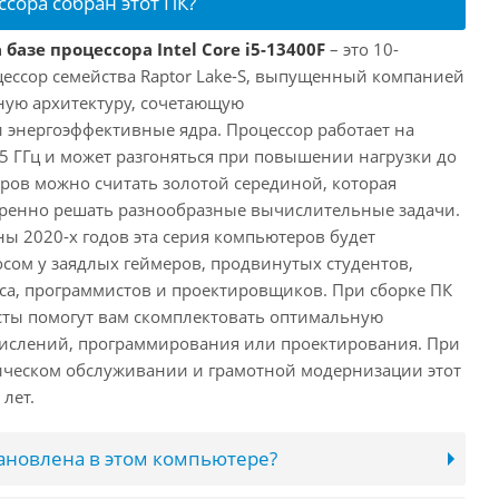
ссора собран этот ПК?
базе процессора Intel Core i5-13400F
– это 10-
ессор семейства Raptor Lake-S, выпущенный компанией
дную архитектуру, сочетающую
энергоэффективные ядра. Процессор работает на
,5 ГГц и может разгоняться при повышении нагрузки до
еров можно считать золотой серединой, которая
еренно решать разнообразные вычислительные задачи.
ы 2020-х годов эта серия компьютеров будет
сом у заядлых геймеров, продвинутых студентов,
а, программистов и проектировщиков. При сборке ПК
сты помогут вам скомплектовать оптимальную
числений, программирования или проектирования. При
ческом обслуживании и грамотной модернизации этот
лет.
тановлена в этом компьютере?