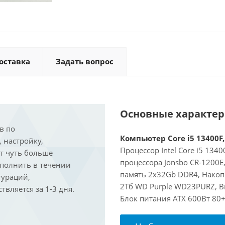
оставка
Задать вопрос
Основные характе
в по
Компьютер Core i5 13400F,
, настройку,
Процессор Intel Core i5 134
ит чуть больше
процессора Jonsbo CR-1200
ыполнить в течении
память 2x32Gb DDR4, Накоп
гураций,
2Тб WD Purple WD23PURZ, Ви
вляется за 1-3 дня.
Блок питания ATX 600Вт 80+