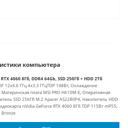
ристики компьютера
 RTX 4060 8Гб, DDR4 64Gb, SSD 250Гб + HDD 2Тб
00F 12x4.6 ГГц 4x3.3 ГГцTDP 148Вт, Охлаждение
E, Материнская плата MSI PRO H610M-E, Оперативная
итель SSD 256Гб M.2 Apacer AS2280P4, Накопитель HDD
деокарта nVidia GeForce RTX 4060 8Гб TDP 115Вт mP55,
 Bronze