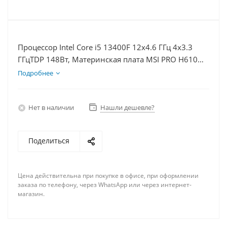
Процессор Intel Core i5 13400F 12x4.6 ГГц 4x3.3
ГГцTDP 148Вт, Материнская плата MSI PRO H610M-
E, Видеокарта RTX 4070TiS 16Гб, Память DDR4
Подробнее
8Gb, Диски SSD 250Гб + HDD 2Тб, БП 750Вт
Нет в наличии
Нашли дешевле?
Поделиться
Цена действительна при покупке в офисе, при оформлении
заказа по телефону, через WhatsApp или через интернет-
магазин.