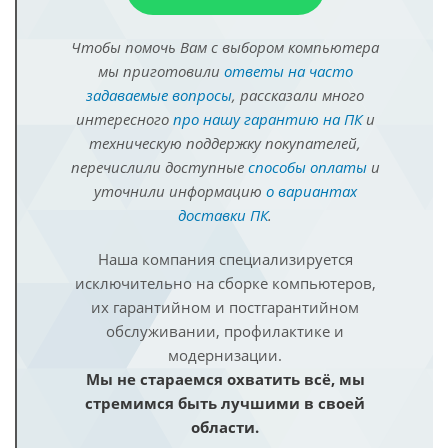
Чтобы помочь Вам с выбором компьютера
мы приготовили
ответы на часто
задаваемые вопросы
, рассказали много
интересного
про нашу гарантию на ПК
и
техническую поддержку покупателей,
перечислили доступные
способы оплаты
и
уточнили информацию
о вариантах
доставки ПК
.
Наша компания специализируется
исключительно на сборке компьютеров,
их гарантийном и постгарантийном
обслуживании, профилактике и
модернизации.
Мы не стараемся охватить всё, мы
стремимся быть лучшими в своей
области.