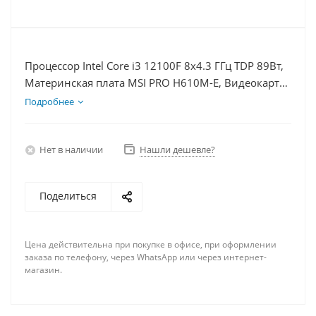
Процессор Intel Core i3 12100F 8x4.3 ГГц TDP 89Вт,
Материнская плата MSI PRO H610M-E, Видеокарта
RTX 4070TiS 16Гб, Память DDR4 8Gb, Диски
Подробнее
SSD 250Гб + HDD 1Тб, БП 750Вт
Нет в наличии
Нашли дешевле?
Поделиться
Цена действительна при покупке в офисе, при оформлении
заказа по телефону, через WhatsApp или через интернет-
магазин.