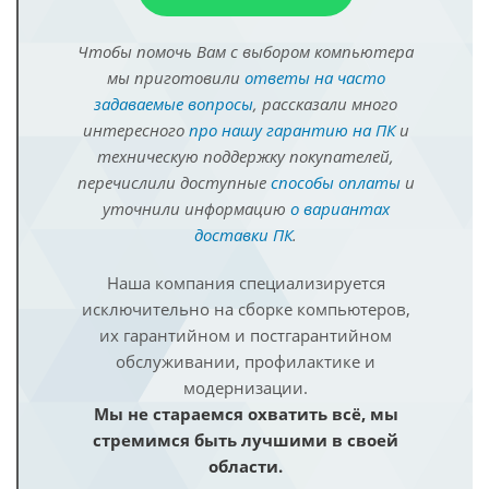
Чтобы помочь Вам с выбором компьютера
мы приготовили
ответы на часто
задаваемые вопросы
, рассказали много
интересного
про нашу гарантию на ПК
и
техническую поддержку покупателей,
перечислили доступные
способы оплаты
и
уточнили информацию
о вариантах
доставки ПК
.
Наша компания специализируется
исключительно на сборке компьютеров,
их гарантийном и постгарантийном
обслуживании, профилактике и
модернизации.
Мы не стараемся охватить всё, мы
стремимся быть лучшими в своей
области.