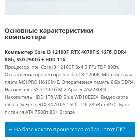
Основные характеристики
компьютера
Компьютер Core i3 12100F, RTX 4070TiS 16Гб, DDR4
8Gb, SSD 250Гб + HDD 1Тб
Процессор Intel Core i3 12100F 8x4.3 ГГц TDP 89Вт,
Охлаждение процессора Jonsbo CR-1200E, Материнская
плата MSI PRO H610M-E, Оперативная память 8Gb DDR4,
Накопитель SSD 256Гб M.2 Apacer AS2280P4,
Накопитель HDD 1Тб WD Blue WD10EZEX, Видеокарта
nVidia GeForce RTX 4070TiS 16Гб TDP 285Вт mP70, Блок
питания ATX 750Вт 80+ Bronze
На базе какого процессора собран этот ПК?