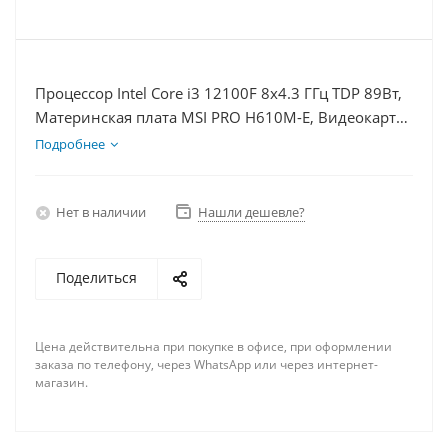
Процессор Intel Core i3 12100F 8x4.3 ГГц TDP 89Вт,
Материнская плата MSI PRO H610M-E, Видеокарта
RTX 4070TiS 16Гб, Память DDR4 16Gb, Диски
Подробнее
SSD 250Гб + HDD 2Тб, БП 750Вт
Нет в наличии
Нашли дешевле?
Поделиться
Цена действительна при покупке в офисе, при оформлении
заказа по телефону, через WhatsApp или через интернет-
магазин.