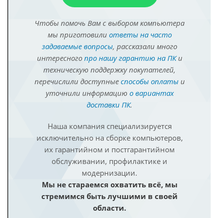
Чтобы помочь Вам с выбором компьютера
мы приготовили
ответы на часто
задаваемые вопросы
, рассказали много
интересного
про нашу гарантию на ПК
и
техническую поддержку покупателей,
перечислили доступные
способы оплаты
и
уточнили информацию
о вариантах
доставки ПК
.
Наша компания специализируется
исключительно на сборке компьютеров,
их гарантийном и постгарантийном
обслуживании, профилактике и
модернизации.
Мы не стараемся охватить всё, мы
стремимся быть лучшими в своей
области.