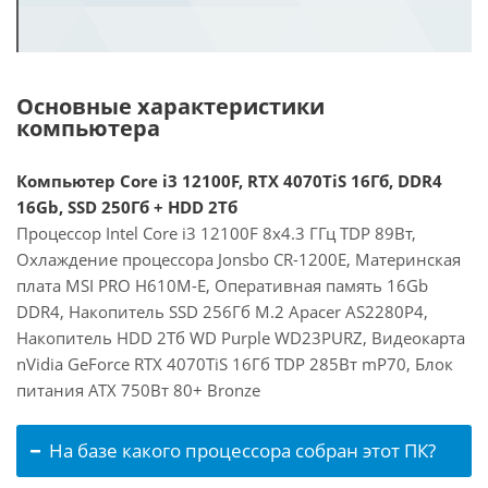
Основные характеристики
компьютера
Компьютер Core i3 12100F, RTX 4070TiS 16Гб, DDR4
16Gb, SSD 250Гб + HDD 2Тб
Процессор Intel Core i3 12100F 8x4.3 ГГц TDP 89Вт,
Охлаждение процессора Jonsbo CR-1200E, Материнская
плата MSI PRO H610M-E, Оперативная память 16Gb
DDR4, Накопитель SSD 256Гб M.2 Apacer AS2280P4,
Накопитель HDD 2Тб WD Purple WD23PURZ, Видеокарта
nVidia GeForce RTX 4070TiS 16Гб TDP 285Вт mP70, Блок
питания ATX 750Вт 80+ Bronze
На базе какого процессора собран этот ПК?