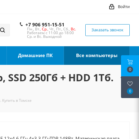
Войти
+7 906 951-15-51
Пн., Вт.,
Ср.
, Чт., Пт., Сб.,
Вс.
Заказать звонок
Работаем с 11:00 до 18:00
Ср. и Вс. Выходной
Домашние ПК
Все компьютеры
0
, SSD 250Гб + HDD 1Тб.
0
. Купить в Томске
0F 12x4.6 ГГц 4x3.3 ГГцTDP 148Вт, Материнская плата