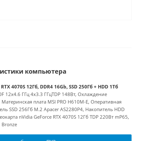
ристики компьютера
 RTX 4070S 12Гб, DDR4 16Gb, SSD 250Гб + HDD 1Тб
00F 12x4.6 ГГц 4x3.3 ГГцTDP 148Вт, Охлаждение
E, Материнская плата MSI PRO H610M-E, Оперативная
ель SSD 256Гб M.2 Apacer AS2280P4, Накопитель HDD
окарта nVidia GeForce RTX 4070S 12Гб TDP 220Вт mP65,
 Bronze