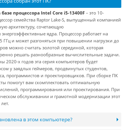
ссора собран этот ПК?
базе процессора Intel Core i5-13400F
– это 10-
ессор семейства Raptor Lake-S, выпущенный компанией
дную архитектуру, сочетающую
энергоэффективные ядра. Процессор работает на
,5 ГГц и может разгоняться при повышении нагрузки до
еров можно считать золотой серединой, которая
еренно решать разнообразные вычислительные задачи.
ы 2020-х годов эта серия компьютеров будет
сом у заядлых геймеров, продвинутых студентов,
а, программистов и проектировщиков. При сборке ПК
сты помогут вам скомплектовать оптимальную
числений, программирования или проектирования. При
ческом обслуживании и грамотной модернизации этот
лет.
тановлена в этом компьютере?