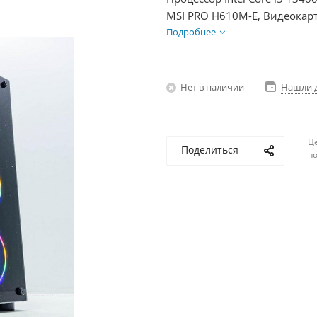
MSI PRO H610M-E, Видеокарт
SSD 250Гб + HDD 1Тб, БП 75
Подробнее
Нет в наличии
Нашли 
Ц
Поделиться
по