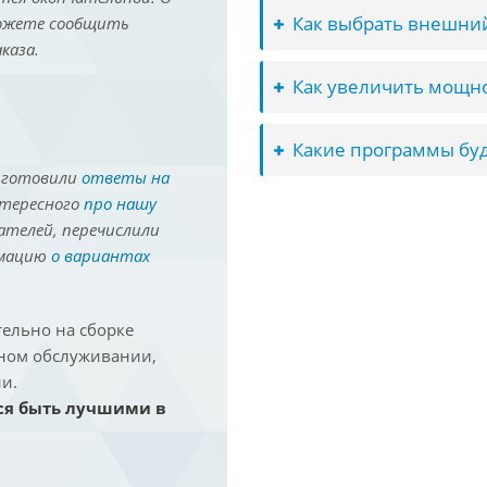
Как выбрать внешний
можете сообщить
каза.
Как увеличить мощно
Какие программы буд
иготовили
ответы на
нтересного
про нашу
ателей, перечислили
рмацию
о вариантах
ельно на сборке
йном обслуживании,
и.
ся быть лучшими в