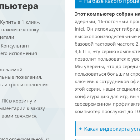
На базе какого проце
мпьютера
Этот компьютер собран на 
ядерный, 16-поточный проц
упить в 1 клик».
Intel. Он использует гибри
и нажмите кнопку
высокопроизводительные и 
детали.
базовой тактовой частоте 2
. Консультант
4,6 ГГц. Эту серию компьют
 его исполнения
позволит пользователю ув
Мы уверены, что до середин
 желаемой
пользоваться большим спро
льные пожелания.
ключевых сотрудников офис
ть и срок исполнения
этой серии, наши специали
конфигурацию для игр, вы
ПК в корзину и
своевременном профилакти
омментарии к заказу
компьютер прослужит до 10 
 вами свяжемся,
Какая видеокарта ус
тся окончательной. О