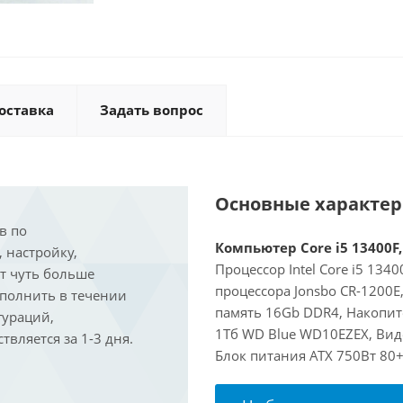
оставка
Задать вопрос
Основные характе
в по
Компьютер Core i5 13400F,
, настройку,
Процессор Intel Core i5 134
ит чуть больше
процессора Jonsbo CR-1200
ыполнить в течении
память 16Gb DDR4, Накопит
гураций,
1Тб WD Blue WD10EZEX, Виде
вляется за 1-3 дня.
Блок питания ATX 750Вт 80+