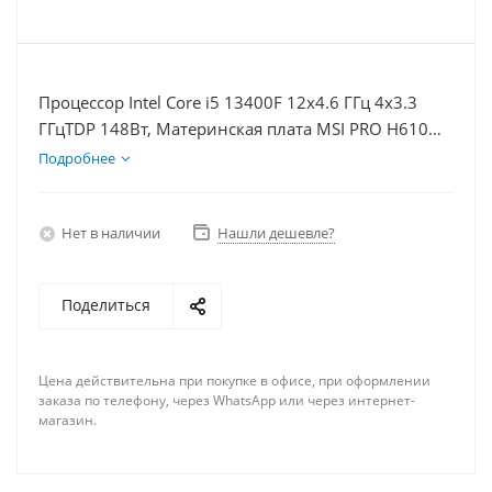
Процессор Intel Core i5 13400F 12x4.6 ГГц 4x3.3
ГГцTDP 148Вт, Материнская плата MSI PRO H610M-
E, Видеокарта RTX 4070 12Гб, Память DDR4 16Gb,
Подробнее
Диски SSD 250Гб, БП 750Вт
Нет в наличии
Нашли дешевле?
Поделиться
Цена действительна при покупке в офисе, при оформлении
заказа по телефону, через WhatsApp или через интернет-
магазин.