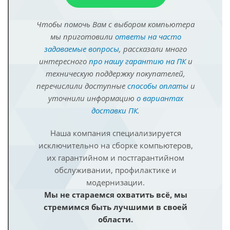
Чтобы помочь Вам с выбором компьютера
мы приготовили
ответы на часто
задаваемые вопросы
, рассказали много
интересного
про нашу гарантию на ПК
и
техническую поддержку покупателей,
перечислили доступные
способы оплаты
и
уточнили информацию
о вариантах
доставки ПК
.
Наша компания специализируется
исключительно на сборке компьютеров,
их гарантийном и постгарантийном
обслуживании, профилактике и
модернизации.
Мы не стараемся охватить всё, мы
стремимся быть лучшими в своей
области.