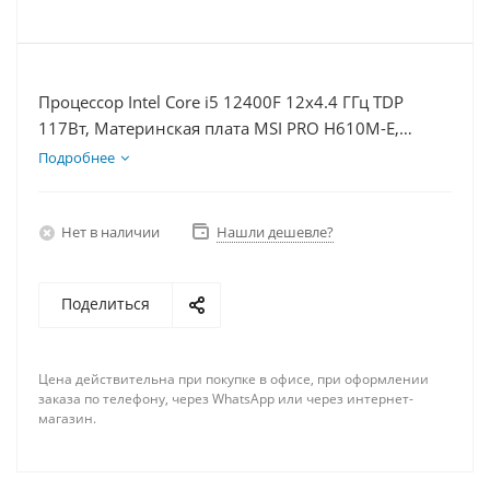
Процессор Intel Core i5 12400F 12x4.4 ГГц TDP
117Вт, Материнская плата MSI PRO H610M-E,
Видеокарта RTX 4070TiS 16Гб, Память DDR4 32Gb,
Подробнее
Диски SSD 250Гб, БП 750Вт
Нет в наличии
Нашли дешевле?
Поделиться
Цена действительна при покупке в офисе, при оформлении
заказа по телефону, через WhatsApp или через интернет-
магазин.