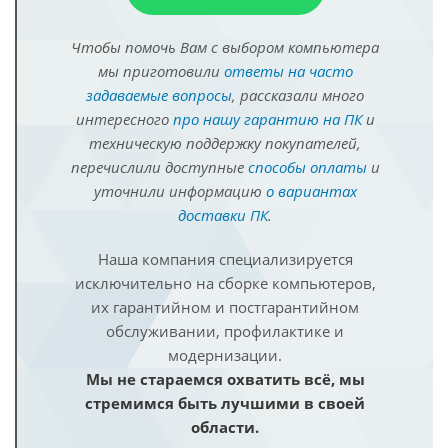
Чтобы помочь Вам с выбором компьютера
мы приготовили
ответы на часто
задаваемые вопросы
, рассказали много
интересного
про нашу гарантию на ПК
и
техническую поддержку покупателей,
перечислили доступные
способы оплаты
и
уточнили информацию
о вариантах
доставки ПК
.
Наша компания специализируется
исключительно на сборке компьютеров,
их гарантийном и постгарантийном
обслуживании, профилактике и
модернизации.
Мы не стараемся охватить всё, мы
стремимся быть лучшими в своей
области.