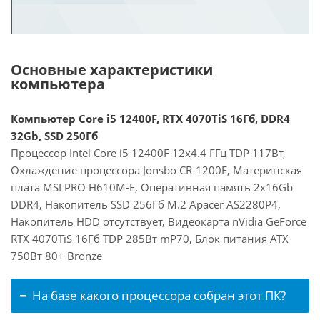
Основные характеристики
компьютера
Компьютер Core i5 12400F, RTX 4070TiS 16Гб, DDR4
32Gb, SSD 250Гб
Процессор Intel Core i5 12400F 12x4.4 ГГц TDP 117Вт,
Охлаждение процессора Jonsbo CR-1200E, Материнская
плата MSI PRO H610M-E, Оперативная память 2x16Gb
DDR4, Накопитель SSD 256Гб M.2 Apacer AS2280P4,
Накопитель HDD отсутствует, Видеокарта nVidia GeForce
RTX 4070TiS 16Гб TDP 285Вт mP70, Блок питания ATX
750Вт 80+ Bronze
На базе какого процессора собран этот ПК?