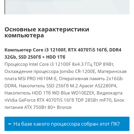
Основные характеристики
компьютера
Компьютер Core i3 12100F, RTX 4070TiS 16Гб, DDR4
32Gb, SSD 250Гб + HDD 1Тб
Процессор Intel Core i3 12100F 8x4.3 ГГц TDP 89Вт,
Охлаждение процессора Jonsbo CR-1200E, Материнская
плата MSI PRO H610M-E, Оперативная память 2x16Gb
DDR4, Накопитель SSD 256Гб M.2 Apacer AS2280P4,
Накопитель HDD 1Тб WD Blue WD10EZEX, Видеокарта
nVidia GeForce RTX 4070TiS 16Гб TDP 285Вт mP70, Блок
питания ATX 750Вт 80+ Bronze
На базе какого процессора собран этот ПК?