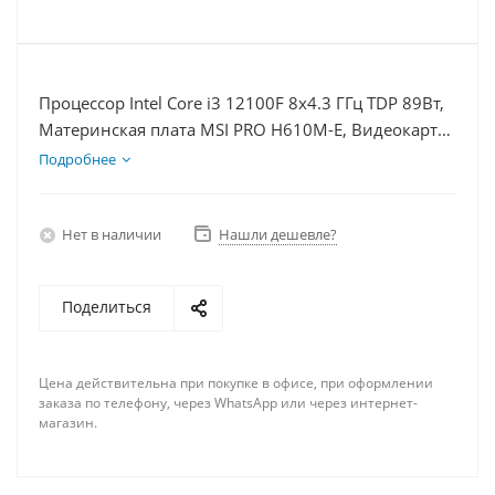
Процессор Intel Core i3 12100F 8x4.3 ГГц TDP 89Вт,
Материнская плата MSI PRO H610M-E, Видеокарта
RTX 4070TiS 16Гб, Память DDR4 32Gb, Диски
Подробнее
SSD 250Гб + HDD 1Тб, БП 750Вт
Нет в наличии
Нашли дешевле?
Поделиться
Цена действительна при покупке в офисе, при оформлении
заказа по телефону, через WhatsApp или через интернет-
магазин.