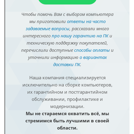
Чтобы помочь Вам с выбором компьютера
мы приготовили
ответы на часто
задаваемые вопросы
, рассказали много
интересного
про нашу гарантию на ПК
и
техническую поддержку покупателей,
перечислили доступные
способы оплаты
и
уточнили информацию
о вариантах
доставки ПК
.
Наша компания специализируется
исключительно на сборке компьютеров,
их гарантийном и постгарантийном
обслуживании, профилактике и
модернизации.
Мы не стараемся охватить всё, мы
стремимся быть лучшими в своей
области.