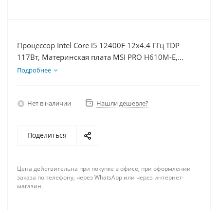
Процессор Intel Core i5 12400F 12x4.4 ГГц TDP
117Вт, Материнская плата MSI PRO H610M-E,
Видеокарта RTX 4070S 12Гб, Память DDR4 32Gb,
Подробнее
Диски SSD 250Гб + HDD 1Тб, БП 750Вт
Нет в наличии
Нашли дешевле?
Поделиться
Цена действительна при покупке в офисе, при оформлении
заказа по телефону, через WhatsApp или через интернет-
магазин.