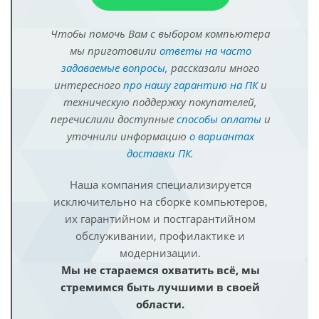
Чтобы помочь Вам с выбором компьютера
мы приготовили
ответы на часто
задаваемые вопросы
, рассказали много
интересного
про нашу гарантию на ПК
и
техническую поддержку покупателей,
перечислили доступные
способы оплаты
и
уточнили информацию
о вариантах
доставки ПК
.
Наша компания специализируется
исключительно на сборке компьютеров,
их гарантийном и постгарантийном
обслуживании, профилактике и
модернизации.
Мы не стараемся охватить всё, мы
стремимся быть лучшими в своей
области.