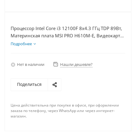
Процессор Intel Core i3 12100F 8x4.3 ГГц TDP 89Вт,
Материнская плата MSI PRO H610M-E, Видеокарта
RTX 4070S 12Гб, Память DDR4 8Gb, Диски
Подробнее
SSD 500Гб + HDD 2Тб, БП 750Вт
Нет в наличии
Нашли дешевле?
Поделиться
Цена действительна при покупке в офисе, при оформлении
заказа по телефону, через WhatsApp или через интернет-
магазин.