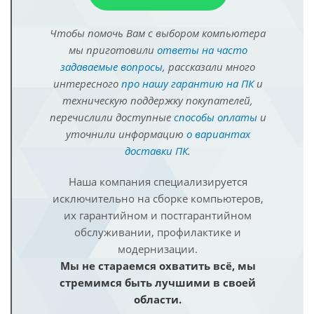
Чтобы помочь Вам с выбором компьютера
мы приготовили
ответы на часто
задаваемые вопросы
, рассказали много
интересного
про нашу гарантию на ПК
и
техническую поддержку покупателей,
перечислили доступные
способы оплаты
и
уточнили информацию
о вариантах
доставки ПК
.
Наша компания специализируется
исключительно на сборке компьютеров,
их гарантийном и постгарантийном
обслуживании, профилактике и
модернизации.
Мы не стараемся охватить всё, мы
стремимся быть лучшими в своей
области.