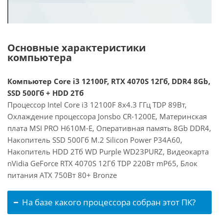
Основные характеристики
компьютера
Компьютер Core i3 12100F, RTX 4070S 12Гб, DDR4 8Gb,
SSD 500Гб + HDD 2Тб
Процессор Intel Core i3 12100F 8x4.3 ГГц TDP 89Вт,
Охлаждение процессора Jonsbo CR-1200E, Материнская
плата MSI PRO H610M-E, Оперативная память 8Gb DDR4,
Накопитель SSD 500Гб M.2 Silicon Power P34A60,
Накопитель HDD 2Тб WD Purple WD23PURZ, Видеокарта
nVidia GeForce RTX 4070S 12Гб TDP 220Вт mP65, Блок
питания ATX 750Вт 80+ Bronze
На базе какого процессора собран этот ПК?