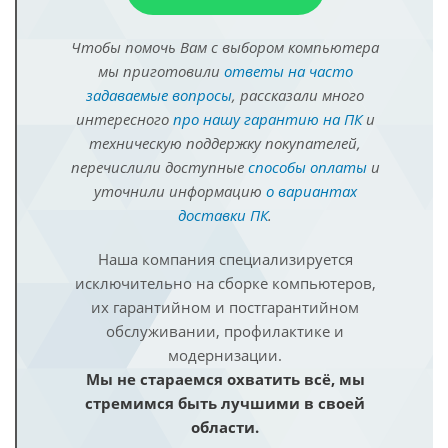
Чтобы помочь Вам с выбором компьютера
мы приготовили
ответы на часто
задаваемые вопросы
, рассказали много
интересного
про нашу гарантию на ПК
и
техническую поддержку покупателей,
перечислили доступные
способы оплаты
и
уточнили информацию
о вариантах
доставки ПК
.
Наша компания специализируется
исключительно на сборке компьютеров,
их гарантийном и постгарантийном
обслуживании, профилактике и
модернизации.
Мы не стараемся охватить всё, мы
стремимся быть лучшими в своей
области.