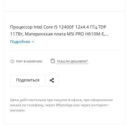
Процессор Intel Core i5 12400F 12x4.4 ГГц TDP
117Вт, Материнская плата MSI PRO H610M-E,
Видеокарта RTX 4070S 12Гб, Память DDR4 16Gb,
Подробнее
Диски SSD 500Гб + HDD 2Тб, БП 750Вт
Нет в наличии
Нашли дешевле?
Поделиться
Цена действительна при покупке в офисе, при оформлении
заказа по телефону, через WhatsApp или через интернет-
магазин.