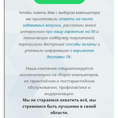
Чтобы помочь Вам с выбором компьютера
мы приготовили
ответы на часто
задаваемые вопросы
, рассказали много
интересного
про нашу гарантию на ПК
и
техническую поддержку покупателей,
перечислили доступные
способы оплаты
и
уточнили информацию
о вариантах
доставки ПК
.
Наша компания специализируется
исключительно на сборке компьютеров,
их гарантийном и постгарантийном
обслуживании, профилактике и
модернизации.
Мы не стараемся охватить всё, мы
стремимся быть лучшими в своей
области.