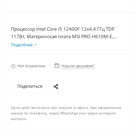
Процессор Intel Core i5 12400F 12x4.4 ГГц TDP
117Вт, Материнская плата MSI PRO H610M-E,
Видеокарта RTX 4070S 12Гб, Память DDR4 16Gb,
Подробнее
Диски SSD 500Гб + HDD 1Тб, БП 750Вт
Нет в наличии
Нашли дешевле?
Поделиться
Цена действительна при покупке в офисе, при оформлении
заказа по телефону, через WhatsApp или через интернет-
магазин.