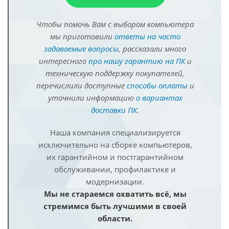
Чтобы помочь Вам с выбором компьютера
мы приготовили
ответы на часто
задаваемые вопросы
, рассказали много
интересного
про нашу гарантию на ПК
и
техническую поддержку покупателей,
перечислили доступные
способы оплаты
и
уточнили информацию
о вариантах
доставки ПК
.
Наша компания специализируется
исключительно на сборке компьютеров,
их гарантийном и постгарантийном
обслуживании, профилактике и
модернизации.
Мы не стараемся охватить всё, мы
стремимся быть лучшими в своей
области.