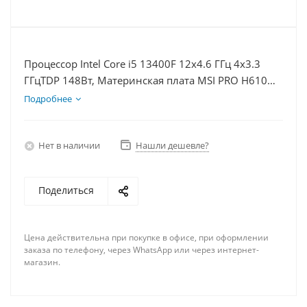
Процессор Intel Core i5 13400F 12x4.6 ГГц 4x3.3
ГГцTDP 148Вт, Материнская плата MSI PRO H610M-
E, Видеокарта RTX 4070 12Гб, Память DDR4 16Gb,
Подробнее
Диски SSD 500Гб + HDD 1Тб, БП 750Вт
Нет в наличии
Нашли дешевле?
Поделиться
Цена действительна при покупке в офисе, при оформлении
заказа по телефону, через WhatsApp или через интернет-
магазин.