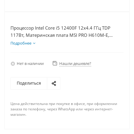
Процессор Intel Core i5 12400F 12x4.4 ГГц TDP
117Вт, Материнская плата MSI PRO H610M-E,
Видеокарта RTX 4070TiS 16Гб, Память DDR4 32Gb,
Подробнее
Диски SSD 500Гб, БП 750Вт
Нет в наличии
Нашли дешевле?
Поделиться
Цена действительна при покупке в офисе, при оформлении
заказа по телефону, через WhatsApp или через интернет-
магазин.