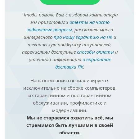
Чтобы помочь Вам с выбором компьютера
мы приготовили
ответы на часто
задаваемые вопросы
, рассказали много
интересного
про нашу гарантию на ПК
и
техническую поддержку покупателей,
перечислили доступные
способы оплаты
и
уточнили информацию
о вариантах
доставки ПК
.
Наша компания специализируется
исключительно на сборке компьютеров,
их гарантийном и постгарантийном
обслуживании, профилактике и
модернизации.
Мы не стараемся охватить всё, мы
стремимся быть лучшими в своей
области.