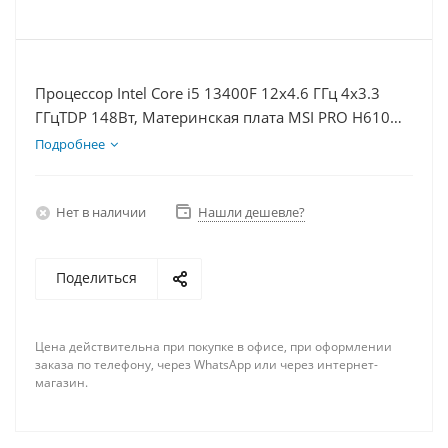
Процессор Intel Core i5 13400F 12x4.6 ГГц 4x3.3
ГГцTDP 148Вт, Материнская плата MSI PRO H610M-
E, Видеокарта RTX 4070TiS 16Гб, Память
Подробнее
DDR4 32Gb, Диски SSD 500Гб + HDD 1Тб, БП 750Вт
Нет в наличии
Нашли дешевле?
Поделиться
Цена действительна при покупке в офисе, при оформлении
заказа по телефону, через WhatsApp или через интернет-
магазин.