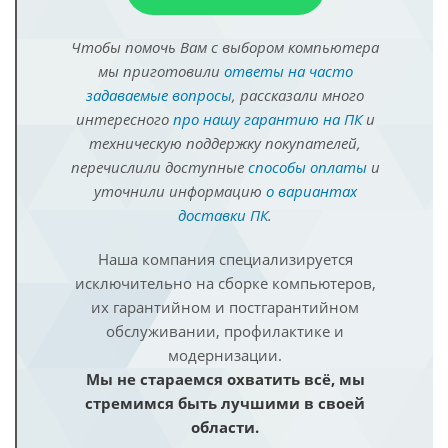
Чтобы помочь Вам с выбором компьютера
мы приготовили
ответы на часто
задаваемые вопросы
, рассказали много
интересного
про нашу гарантию на ПК
и
техническую поддержку покупателей,
перечислили доступные
способы оплаты
и
уточнили информацию
о вариантах
доставки ПК
.
Наша компания специализируется
исключительно на сборке компьютеров,
их гарантийном и постгарантийном
обслуживании, профилактике и
модернизации.
Мы не стараемся охватить всё, мы
стремимся быть лучшими в своей
области.