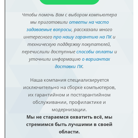
Чтобы помочь Вам с выбором компьютера
мы приготовили
ответы на часто
задаваемые вопросы
, рассказали много
интересного
про нашу гарантию на ПК
и
техническую поддержку покупателей,
перечислили доступные
способы оплаты
и
уточнили информацию
о вариантах
доставки ПК
.
Наша компания специализируется
исключительно на сборке компьютеров,
их гарантийном и постгарантийном
обслуживании, профилактике и
модернизации.
Мы не стараемся охватить всё, мы
стремимся быть лучшими в своей
области.