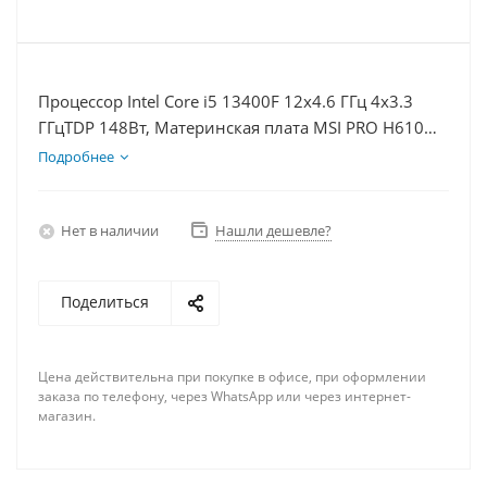
Процессор Intel Core i5 13400F 12x4.6 ГГц 4x3.3
ГГцTDP 148Вт, Материнская плата MSI PRO H610M-
E, Видеокарта RTX 4070S 12Гб, Память DDR4 32Gb,
Подробнее
Диски SSD 500Гб, БП 750Вт
Нет в наличии
Нашли дешевле?
Поделиться
Цена действительна при покупке в офисе, при оформлении
заказа по телефону, через WhatsApp или через интернет-
магазин.