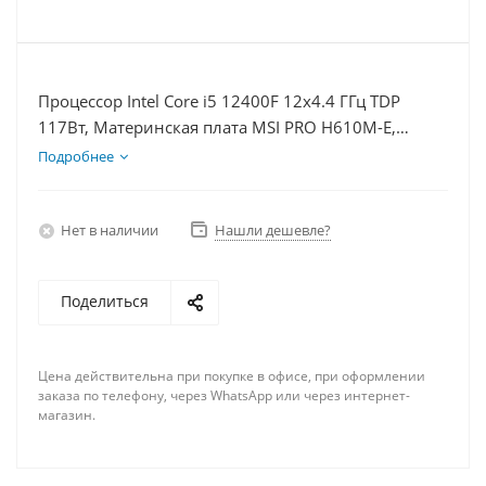
Процессор Intel Core i5 12400F 12x4.4 ГГц TDP
117Вт, Материнская плата MSI PRO H610M-E,
Видеокарта RTX 4070S 12Гб, Память DDR4 64Gb,
Подробнее
Диски SSD 500Гб + HDD 2Тб, БП 750Вт
Нет в наличии
Нашли дешевле?
Поделиться
Цена действительна при покупке в офисе, при оформлении
заказа по телефону, через WhatsApp или через интернет-
магазин.