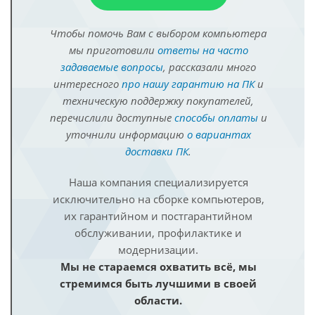
Чтобы помочь Вам с выбором компьютера
мы приготовили
ответы на часто
задаваемые вопросы
, рассказали много
интересного
про нашу гарантию на ПК
и
техническую поддержку покупателей,
перечислили доступные
способы оплаты
и
уточнили информацию
о вариантах
доставки ПК
.
Наша компания специализируется
исключительно на сборке компьютеров,
их гарантийном и постгарантийном
обслуживании, профилактике и
модернизации.
Мы не стараемся охватить всё, мы
стремимся быть лучшими в своей
области.