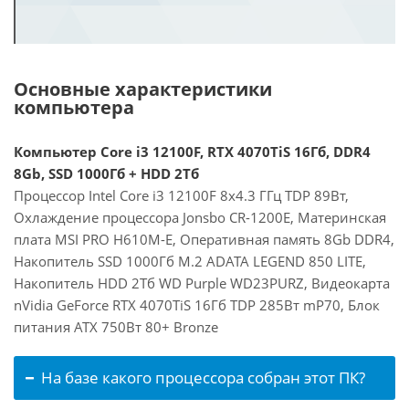
Основные характеристики
компьютера
Компьютер Core i3 12100F, RTX 4070TiS 16Гб, DDR4
8Gb, SSD 1000Гб + HDD 2Тб
Процессор Intel Core i3 12100F 8x4.3 ГГц TDP 89Вт,
Охлаждение процессора Jonsbo CR-1200E, Материнская
плата MSI PRO H610M-E, Оперативная память 8Gb DDR4,
Накопитель SSD 1000Гб M.2 ADATA LEGEND 850 LITE,
Накопитель HDD 2Тб WD Purple WD23PURZ, Видеокарта
nVidia GeForce RTX 4070TiS 16Гб TDP 285Вт mP70, Блок
питания ATX 750Вт 80+ Bronze
На базе какого процессора собран этот ПК?