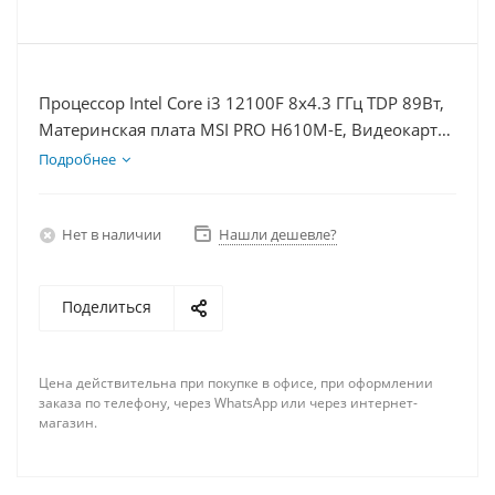
Процессор Intel Core i3 12100F 8x4.3 ГГц TDP 89Вт,
Материнская плата MSI PRO H610M-E, Видеокарта
RTX 4070TiS 16Гб, Память DDR4 8Gb, Диски SSD
Подробнее
1000Гб + HDD 2Тб, БП 750Вт
Нет в наличии
Нашли дешевле?
Поделиться
Цена действительна при покупке в офисе, при оформлении
заказа по телефону, через WhatsApp или через интернет-
магазин.