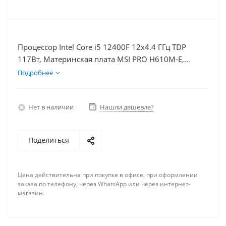
Процессор Intel Core i5 12400F 12x4.4 ГГц TDP
117Вт, Материнская плата MSI PRO H610M-E,
Видеокарта RTX 4070S 12Гб, Память DDR4 8Gb,
Подробнее
Диски SSD 1000Гб + HDD 2Тб, БП 750Вт
Нет в наличии
Нашли дешевле?
Поделиться
Цена действительна при покупке в офисе, при оформлении
заказа по телефону, через WhatsApp или через интернет-
магазин.