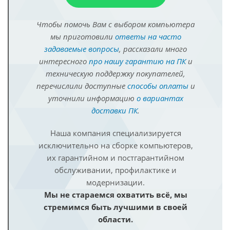
Чтобы помочь Вам с выбором компьютера
мы приготовили
ответы на часто
задаваемые вопросы
, рассказали много
интересного
про нашу гарантию на ПК
и
техническую поддержку покупателей,
перечислили доступные
способы оплаты
и
уточнили информацию
о вариантах
доставки ПК
.
Наша компания специализируется
исключительно на сборке компьютеров,
их гарантийном и постгарантийном
обслуживании, профилактике и
модернизации.
Мы не стараемся охватить всё, мы
стремимся быть лучшими в своей
области.