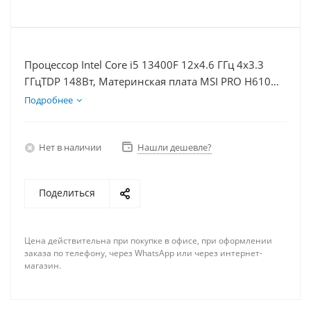
Процессор Intel Core i5 13400F 12x4.6 ГГц 4x3.3
ГГцTDP 148Вт, Материнская плата MSI PRO H610M-
E, Видеокарта RTX 4070S 12Гб, Память DDR4 8Gb,
Подробнее
Диски SSD 1000Гб, БП 750Вт
Нет в наличии
Нашли дешевле?
Поделиться
Цена действительна при покупке в офисе, при оформлении
заказа по телефону, через WhatsApp или через интернет-
магазин.