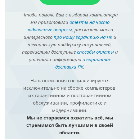
Чтобы помочь Вам с выбором компьютера
мы приготовили
ответы на часто
задаваемые вопросы
, рассказали много
интересного
про нашу гарантию на ПК
и
техническую поддержку покупателей,
перечислили доступные
способы оплаты
и
уточнили информацию
о вариантах
доставки ПК
.
Наша компания специализируется
исключительно на сборке компьютеров,
их гарантийном и постгарантийном
обслуживании, профилактике и
модернизации.
Мы не стараемся охватить всё, мы
стремимся быть лучшими в своей
области.