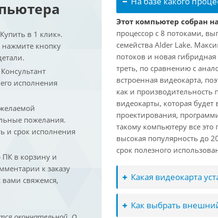
На базе какого проце
мпьютера
Этот компьютер собран на 
процессор с 8 потоками, вы
упить в 1 клик».
семейства Alder Lake. Макс
и нажмите кнопку
потоков и новая гибридная
детали.
треть, по сравнению с анал
. Консультант
встроенная видеокарта, по
 его исполнения
как и производительность 
видеокарты, которая будет 
 желаемой
проектирования, программ
льные пожелания.
такому компьютеру все это
ть и срок исполнения
высокая популярность до 2
срок полезного использован
ПК в корзину и
омментарии к заказу
Какая видеокарта ус
 вами свяжемся,
Как выбрать внешний
тся окончательной. О