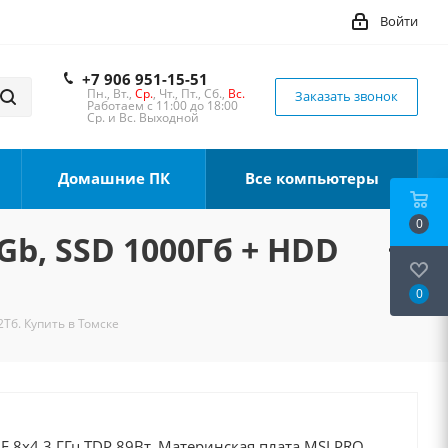
Войти
+7 906 951-15-51
Пн., Вт.,
Ср.
, Чт., Пт., Сб.,
Вс.
Заказать звонок
Работаем с 11:00 до 18:00
Ср. и Вс. Выходной
Домашние ПК
Все компьютеры
0
Gb, SSD 1000Гб + HDD
0
2Тб. Купить в Томске
0F 8x4.3 ГГц TDP 89Вт, Материнская плата MSI PRO