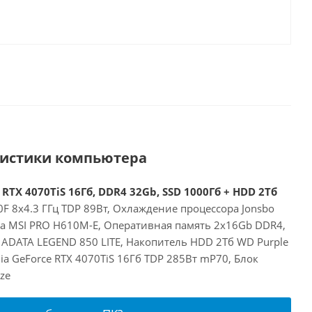
ристики компьютера
 RTX 4070TiS 16Гб, DDR4 32Gb, SSD 1000Гб + HDD 2Тб
00F 8x4.3 ГГц TDP 89Вт, Охлаждение процессора Jonsbo
та MSI PRO H610M-E, Оперативная память 2x16Gb DDR4,
 ADATA LEGEND 850 LITE, Накопитель HDD 2Тб WD Purple
a GeForce RTX 4070TiS 16Гб TDP 285Вт mP70, Блок
ze