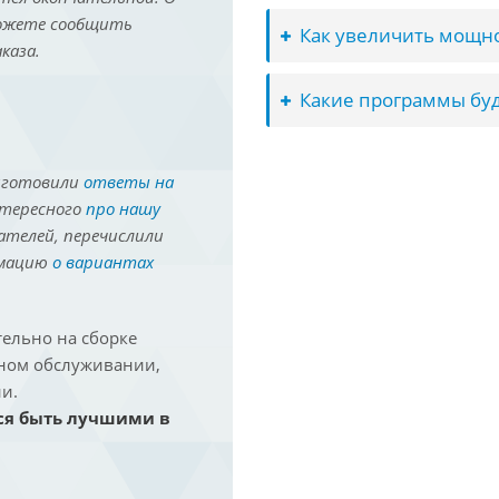
можете сообщить
Как увеличить мощно
каза.
Какие программы буд
иготовили
ответы на
нтересного
про нашу
ателей, перечислили
рмацию
о вариантах
ельно на сборке
йном обслуживании,
и.
ся быть лучшими в