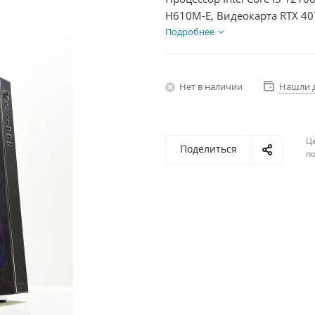
H610M-E, Видеокарта RTX 40
HDD 2Тб, БП 750Вт
Подробнее
Нет в наличии
Нашли 
Ц
Поделиться
по