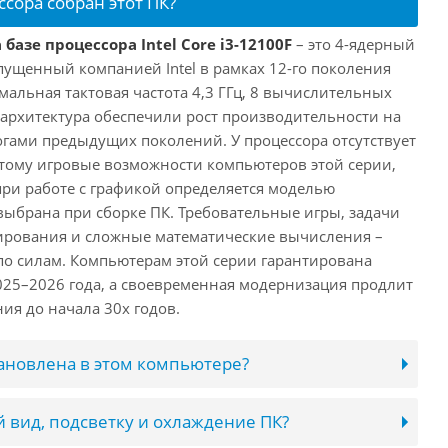
ссора собран этот ПК?
базе процессора Intel Core i3-12100F
– это 4-ядерный
пущенный компанией Intel в рамках 12-го поколения
имальная тактовая частота 4,3 ГГц, 8 вычислительных
 архитектура обеспечили рост производительности на
огами предыдущих поколений. У процессора отсутствует
этому игровые возможности компьютеров этой серии,
при работе с графикой определяется моделью
выбрана при сборке ПК. Требовательные игры, задачи
ирования и сложные математические вычисления –
 по силам. Компьютерам этой серии гарантирована
025–2026 года, а своевременная модернизация продлит
ия до начала 30х годов.
тановлена в этом компьютере?
 вид, подсветку и охлаждение ПК?