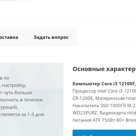
оставка
Задать вопрос
Основные характе
в по
Компьютер Core i3 12100F,
, настройку,
Процессор Intel Core i3 121
ит чуть больше
CR-1200E, Материнская пла
ыполнить в течении
Накопитель SSD 1000Гб M.2
гураций,
WD23PURZ, Видеокарта nVidi
вляется за 1-3 дня.
питания ATX 750Вт 80+ Bron