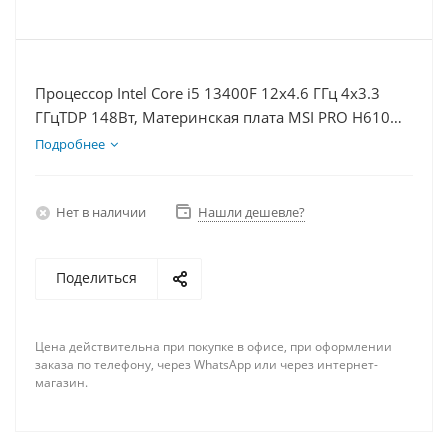
Процессор Intel Core i5 13400F 12x4.6 ГГц 4x3.3
ГГцTDP 148Вт, Материнская плата MSI PRO H610M-
E, Видеокарта RTX 4070 12Гб, Память DDR4 32Gb,
Подробнее
Диски SSD 1000Гб + HDD 1Тб, БП 750Вт
Нет в наличии
Нашли дешевле?
Поделиться
Цена действительна при покупке в офисе, при оформлении
заказа по телефону, через WhatsApp или через интернет-
магазин.