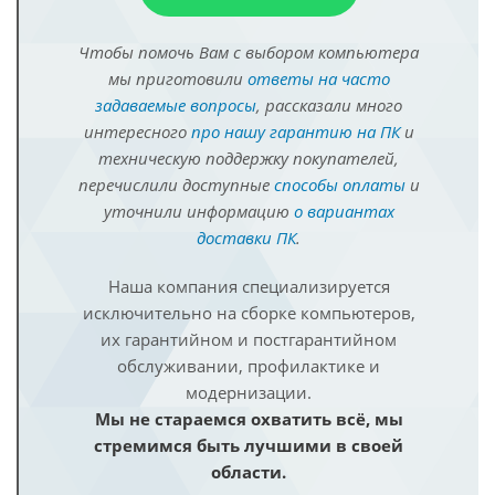
Чтобы помочь Вам с выбором компьютера
мы приготовили
ответы на часто
задаваемые вопросы
, рассказали много
интересного
про нашу гарантию на ПК
и
техническую поддержку покупателей,
перечислили доступные
способы оплаты
и
уточнили информацию
о вариантах
доставки ПК
.
Наша компания специализируется
исключительно на сборке компьютеров,
их гарантийном и постгарантийном
обслуживании, профилактике и
модернизации.
Мы не стараемся охватить всё, мы
стремимся быть лучшими в своей
области.