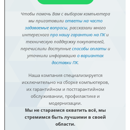
Чтобы помочь Вам с выбором компьютера
мы приготовили
ответы на часто
задаваемые вопросы
, рассказали много
интересного
про нашу гарантию на ПК
и
техническую поддержку покупателей,
перечислили доступные
способы оплаты
и
уточнили информацию
о вариантах
доставки ПК
.
Наша компания специализируется
исключительно на сборке компьютеров,
их гарантийном и постгарантийном
обслуживании, профилактике и
модернизации.
Мы не стараемся охватить всё, мы
стремимся быть лучшими в своей
области.