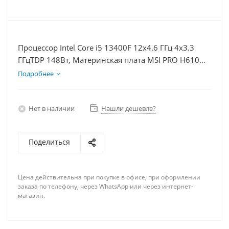
Процессор Intel Core i5 13400F 12x4.6 ГГц 4x3.3
ГГцTDP 148Вт, Материнская плата MSI PRO H610M-
E, Видеокарта RTX 4070TiS 16Гб, Память
Подробнее
DDR4 64Gb, Диски SSD 1000Гб, БП 750Вт
Нет в наличии
Нашли дешевле?
Поделиться
Цена действительна при покупке в офисе, при оформлении
заказа по телефону, через WhatsApp или через интернет-
магазин.