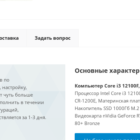
оставка
Задать вопрос
Основные характе
в по
Компьютер Core i3 12100F,
, настройку,
Процессор Intel Core i3 121
ит чуть больше
CR-1200E, Материнская пла
ыполнить в течении
Накопитель SSD 1000Гб M.2 
гураций,
Видеокарта nVidia GeForce 
вляется за 1-3 дня.
80+ Bronze