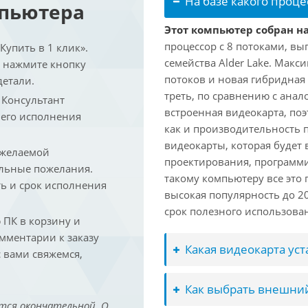
На базе какого проце
мпьютера
Этот компьютер собран на 
процессор с 8 потоками, вы
упить в 1 клик».
семейства Alder Lake. Макс
и нажмите кнопку
потоков и новая гибридная
детали.
треть, по сравнению с анал
. Консультант
встроенная видеокарта, по
 его исполнения
как и производительность 
видеокарты, которая будет 
 желаемой
проектирования, программ
льные пожелания.
такому компьютеру все это
ть и срок исполнения
высокая популярность до 2
срок полезного использован
ПК в корзину и
омментарии к заказу
Какая видеокарта ус
 вами свяжемся,
Как выбрать внешний
тся окончательной. О