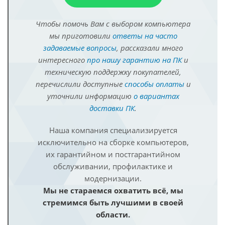
Чтобы помочь Вам с выбором компьютера
мы приготовили
ответы на часто
задаваемые вопросы
, рассказали много
интересного
про нашу гарантию на ПК
и
техническую поддержку покупателей,
перечислили доступные
способы оплаты
и
уточнили информацию
о вариантах
доставки ПК
.
Наша компания специализируется
исключительно на сборке компьютеров,
их гарантийном и постгарантийном
обслуживании, профилактике и
модернизации.
Мы не стараемся охватить всё, мы
стремимся быть лучшими в своей
области.