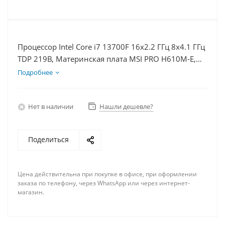
Процессор Intel Core i7 13700F 16x2.2 ГГц 8x4.1 ГГц
TDP 219В, Материнская плата MSI PRO H610M-E,
Видеокарта GTX 1630 4Гб, Память DDR4 64Gb,
Подробнее
Диски SSD 1000Гб + HDD 1Тб, БП 350Вт
Нет в наличии
Нашли дешевле?
Поделиться
Цена действительна при покупке в офисе, при оформлении
заказа по телефону, через WhatsApp или через интернет-
магазин.