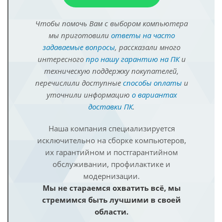
Чтобы помочь Вам с выбором компьютера
мы приготовили
ответы на часто
задаваемые вопросы
, рассказали много
интересного
про нашу гарантию на ПК
и
техническую поддержку покупателей,
перечислили доступные
способы оплаты
и
уточнили информацию
о вариантах
доставки ПК
.
Наша компания специализируется
исключительно на сборке компьютеров,
их гарантийном и постгарантийном
обслуживании, профилактике и
модернизации.
Мы не стараемся охватить всё, мы
стремимся быть лучшими в своей
области.