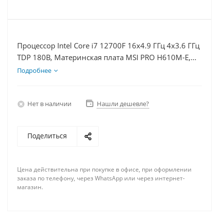
Процессор Intel Core i7 12700F 16x4.9 ГГц 4x3.6 ГГц
TDP 180В, Материнская плата MSI PRO H610M-E,
Видеокарта GTX 1630 4Гб, Память DDR4 64Gb,
Подробнее
Диски SSD 1000Гб + HDD 2Тб, БП 350Вт
Нет в наличии
Нашли дешевле?
Поделиться
Цена действительна при покупке в офисе, при оформлении
заказа по телефону, через WhatsApp или через интернет-
магазин.