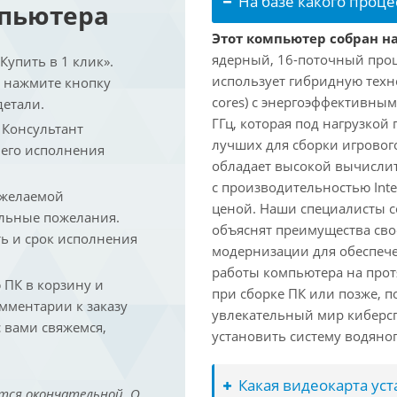
На базе какого проце
мпьютера
Этот компьютер собран на 
ядерный, 16-поточный проце
упить в 1 клик».
использует гибридную техн
и нажмите кнопку
cores) с энергоэффективными
детали.
ГГц, которая под нагрузкой 
. Консультант
лучших для сборки игрового
 его исполнения
обладает высокой вычислит
с производительностью Inte
 желаемой
ценой. Наши специалисты с
льные пожелания.
объяснят преимущества св
ть и срок исполнения
модернизации для обеспеч
работы компьютера на прот
ПК в корзину и
при сборке ПК или позже, п
омментарии к заказу
увлекательный мир киберс
 вами свяжемся,
установить систему водяно
Какая видеокарта ус
тся окончательной. О