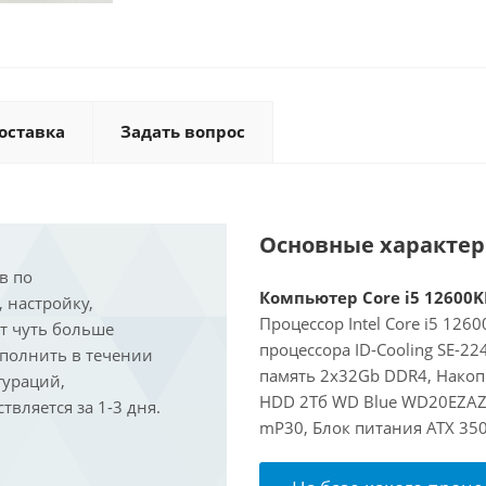
оставка
Задать вопрос
Основные характе
в по
Компьютер Core i5 12600KF
, настройку,
Процессор Intel Core i5 126
ит чуть больше
процессора ID-Cooling SE-2
ыполнить в течении
память 2x32Gb DDR4, Накоп
гураций,
HDD 2Тб WD Blue WD20EZAZ, 
вляется за 1-3 дня.
mP30, Блок питания ATX 35