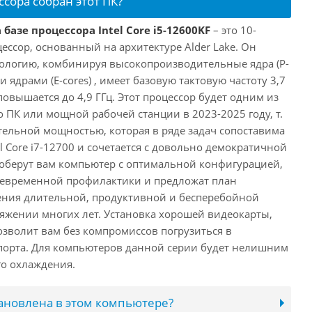
ссора собран этот ПК?
базе процессора Intel Core i5-12600KF
– это 10-
ссор, основанный на архитектуре Alder Lake. Он
ологию, комбинируя высокопроизводительные ядра (P-
 ядрами (E-cores) , имеет базовую тактовую частоту 3,7
повышается до 4,9 ГГц. Этот процессор будет одним из
 ПК или мощной рабочей станции в 2023-2025 году, т.
ельной мощностью, которая в ряде задач сопоставима
l Core i7-12700 и сочетается с довольно демократичной
оберут вам компьютер с оптимальной конфигурацией,
оевременной профилактики и предложат план
ения длительной, продуктивной и бесперебойной
яжении многих лет. Установка хорошей видеокарты,
озволит вам без компромиссов погрузиться в
порта. Для компьютеров данной серии будет нелишним
го охлаждения.
тановлена в этом компьютере?