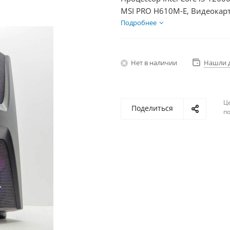
MSI PRO H610M-E, Видеокарт
1000Гб + HDD 2Тб, БП 350Вт
Подробнее
Нет в наличии
Нашли 
Ц
Поделиться
по