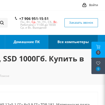
Войти
+7 906 951-15-51
Пн., Вт.,
Ср.
, Чт., Пт., Сб.,
Вс.
Заказать звонок
Работаем с 11:00 до 18:00
Ср. и Вс. Выходной
Домашние ПК
Все компьютеры
0
, SSD 1000Гб. Купить в
0
 Томске
0KF 12x5.1 ГГц 8x3.9 ГГц TDP 181, Материнская плата