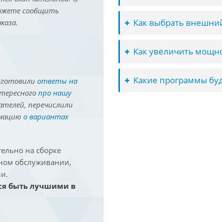
можете сообщить
Как выбрать внешний
каза.
Как увеличить мощно
Какие программы буд
иготовили
ответы на
нтересного
про нашу
ателей, перечислили
рмацию
о вариантах
ельно на сборке
йном обслуживании,
и.
ся быть лучшими в