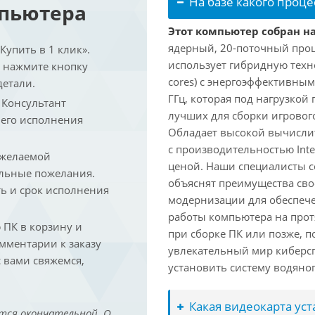
На базе какого проце
мпьютера
Этот компьютер собран на 
ядерный, 20-поточный проце
упить в 1 клик».
использует гибридную техн
и нажмите кнопку
cores) с энергоэффективными
детали.
ГГц, которая под нагрузкой 
. Консультант
лучших для сборки игрового
 его исполнения
Обладает высокой вычислит
с производительностью Inte
 желаемой
ценой. Наши специалисты с
льные пожелания.
объяснят преимущества св
ть и срок исполнения
модернизации для обеспеч
работы компьютера на прот
ПК в корзину и
при сборке ПК или позже, п
омментарии к заказу
увлекательный мир киберс
 вами свяжемся,
установить систему водяно
Какая видеокарта ус
тся окончательной. О