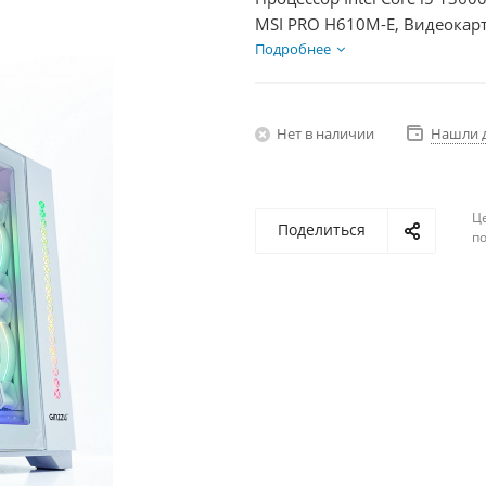
MSI PRO H610M-E, Видеокарт
1000Гб, БП 350Вт
Подробнее
Нет в наличии
Нашли 
Ц
Поделиться
по