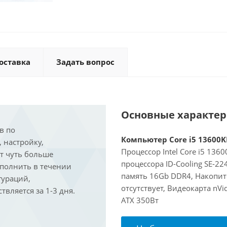
оставка
Задать вопрос
Основные характе
в по
Компьютер Core i5 13600KF
, настройку,
Процессор Intel Core i5 136
ит чуть больше
процессора ID-Cooling SE-2
ыполнить в течении
память 16Gb DDR4, Накопит
гураций,
отсутствует, Видеокарта nV
вляется за 1-3 дня.
ATX 350Вт