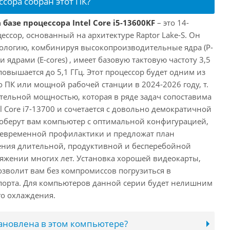
ссора собран этот ПК?
базе процессора Intel Core i5-13600KF
– это 14-
ссор, основанный на архитектуре Raptor Lake-S. Он
ологию, комбинируя высокопроизводительные ядра (P-
 ядрами (E-cores) , имеет базовую тактовую частоту 3,5
повышается до 5,1 ГГц. Этот процессор будет одним из
 ПК или мощной рабочей станции в 2024-2026 году, т.
ельной мощностью, которая в ряде задач сопоставима
l Core i7-13700 и сочетается с довольно демократичной
оберут вам компьютер с оптимальной конфигурацией,
оевременной профилактики и предложат план
ения длительной, продуктивной и бесперебойной
яжении многих лет. Установка хорошей видеокарты,
озволит вам без компромиссов погрузиться в
порта. Для компьютеров данной серии будет нелишним
го охлаждения.
тановлена в этом компьютере?