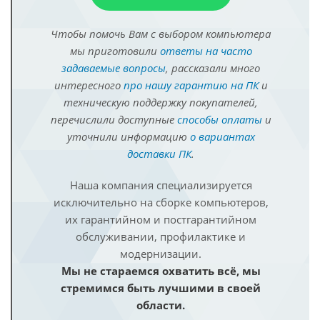
Чтобы помочь Вам с выбором компьютера
мы приготовили
ответы на часто
задаваемые вопросы
, рассказали много
интересного
про нашу гарантию на ПК
и
техническую поддержку покупателей,
перечислили доступные
способы оплаты
и
уточнили информацию
о вариантах
доставки ПК
.
Наша компания специализируется
исключительно на сборке компьютеров,
их гарантийном и постгарантийном
обслуживании, профилактике и
модернизации.
Мы не стараемся охватить всё, мы
стремимся быть лучшими в своей
области.