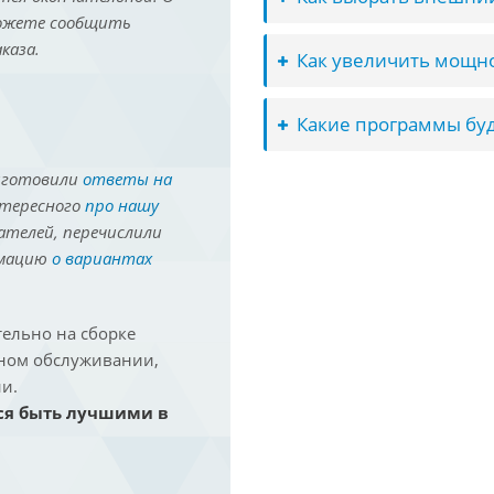
можете сообщить
каза.
Как увеличить мощно
Какие программы буд
иготовили
ответы на
нтересного
про нашу
ателей, перечислили
рмацию
о вариантах
ельно на сборке
йном обслуживании,
и.
ся быть лучшими в