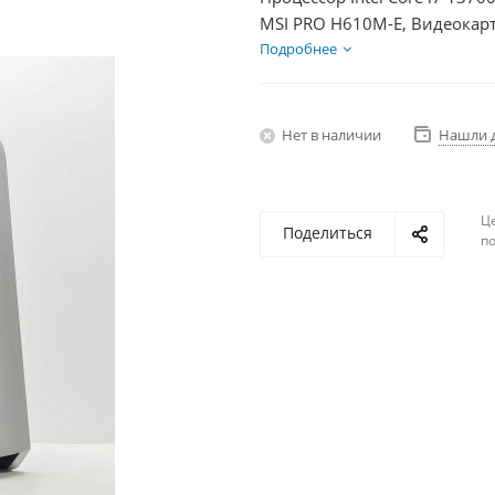
MSI PRO H610M-E, Видеокар
+ HDD 2Тб, БП 500Вт
Подробнее
Нет в наличии
Нашли 
Ц
Поделиться
по