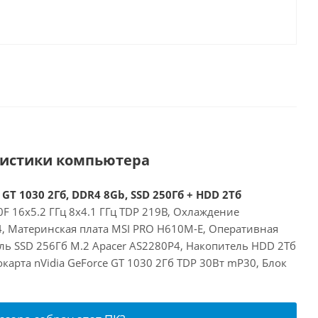
ристики компьютера
 GT 1030 2Гб, DDR4 8Gb, SSD 250Гб + HDD 2Тб
00F 16x5.2 ГГц 8x4.1 ГГц TDP 219В, Охлаждение
24, Материнская плата MSI PRO H610M-E, Оперативная
ль SSD 256Гб M.2 Apacer AS2280P4, Накопитель HDD 2Тб
арта nVidia GeForce GT 1030 2Гб TDP 30Вт mP30, Блок