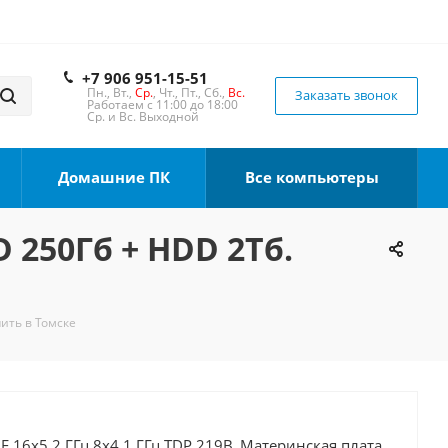
+7 906 951-15-51
Пн., Вт.,
Ср.
, Чт., Пт., Сб.,
Вс.
Заказать звонок
Работаем с 11:00 до 18:00
Ср. и Вс. Выходной
Домашние ПК
Все компьютеры
D 250Гб + HDD 2Тб.
пить в Томске
0F 16x5.2 ГГц 8x4.1 ГГц TDP 219В, Материнская плата