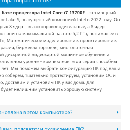
ссора собран этот ПК?
базе процессора Intel Core i7-13700F
– это мощный
tor Lake-S, выпущенный компанией Intel в 2022 году. Он
рых 8 ядер – высокопроизводительные, а 8 ядер –
т они на максимальной частоте 5,2 ГГц, понижая ее в
 ГГц. Математическое моделирование, проектирование,
рафия, биржевая торговля, многопоточная
ной дискретной видеокартой машинное обучение и
вательном уровне – компьютеры этой серии способны
10 лет! Мы поможем выбрать конфигурацию ПК под ваши
но соберем, тщательно протестируем, установим ОС и
о, доставим и установим ПК у вас дома. Для
 будет нелишним установить хорошую систему
тановлена в этом компьютере?
 вид, подсветку и охлаждение ПК?