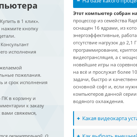
На базе какого проце
мпьютера
Этот компьютер собран на 
процессор из семейства Rap
упить в 1 клик».
оснащен 16 ядрами, из кото
и нажмите кнопку
энергоэффективные, работаю
детали.
отсутствие нагрузок до 2,1
. Консультант
программирование, криптог
 его исполнения
видеотрансляция, а с мощ
новейшие игры на соревно
 желаемой
на всё и прослужат более 
льные пожелания.
задачи, быстро и качествен
ть и срок исполнения
основной софт и, если нужн
компьютеров данной серии
ПК в корзину и
водяного охлаждения.
омментарии к заказу
 вами свяжемся,
Какая видеокарта ус
Как выбрать внешний
тся окончательной. О