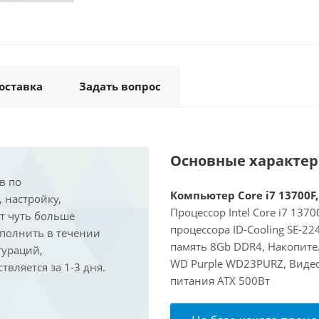
оставка
Задать вопрос
Основные характе
в по
Компьютер Core i7 13700F,
, настройку,
Процессор Intel Core i7 137
ит чуть больше
процессора ID-Cooling SE-2
ыполнить в течении
память 8Gb DDR4, Накопите
гураций,
WD Purple WD23PURZ, Видеок
вляется за 1-3 дня.
питания ATX 500Вт