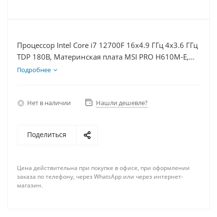
Процессор Intel Core i7 12700F 16x4.9 ГГц 4x3.6 ГГц
TDP 180В, Материнская плата MSI PRO H610M-E,
Видеокарта GTX 1630 4Гб, Память DDR4 64Gb,
Подробнее
Диски SSD 250Гб, БП 350Вт
Нет в наличии
Нашли дешевле?
Поделиться
Цена действительна при покупке в офисе, при оформлении
заказа по телефону, через WhatsApp или через интернет-
магазин.