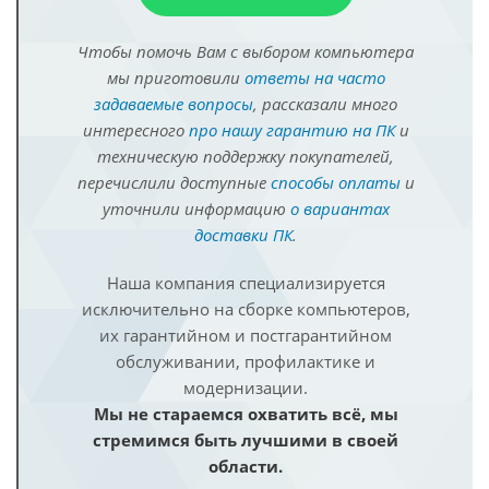
Чтобы помочь Вам с выбором компьютера
мы приготовили
ответы на часто
задаваемые вопросы
, рассказали много
интересного
про нашу гарантию на ПК
и
техническую поддержку покупателей,
перечислили доступные
способы оплаты
и
уточнили информацию
о вариантах
доставки ПК
.
Наша компания специализируется
исключительно на сборке компьютеров,
их гарантийном и постгарантийном
обслуживании, профилактике и
модернизации.
Мы не стараемся охватить всё, мы
стремимся быть лучшими в своей
области.