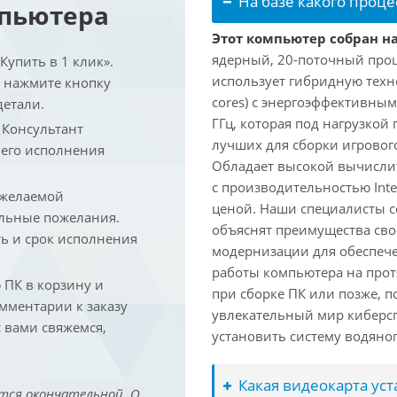
На базе какого проце
мпьютера
Этот компьютер собран на 
ядерный, 20-поточный проце
упить в 1 клик».
использует гибридную техн
и нажмите кнопку
cores) с энергоэффективными
детали.
ГГц, которая под нагрузкой 
. Консультант
лучших для сборки игрового
 его исполнения
Обладает высокой вычислит
с производительностью Inte
 желаемой
ценой. Наши специалисты с
льные пожелания.
объяснят преимущества св
ть и срок исполнения
модернизации для обеспеч
работы компьютера на прот
ПК в корзину и
при сборке ПК или позже, п
омментарии к заказу
увлекательный мир киберс
 вами свяжемся,
установить систему водяно
Какая видеокарта ус
тся окончательной. О