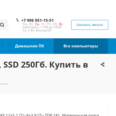
+7 906 951-15-51
Пн., Вт.,
Ср.
, Чт., Пт., Сб.,
Вс.
Заказать звонок
Работаем с 11:00 до 18:00
Ср. и Вс. Выходной
Домашние ПК
Все компьютеры
, SSD 250Гб. Купить в
Томске
0KF 12x5.1 ГГц 8x3.9 ГГц TDP 181, Материнская плата