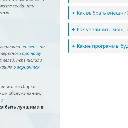
можете сообщить
Как выбрать внешний
каза.
Как увеличить мощно
Какие программы буд
иготовили
ответы на
нтересного
про нашу
ателей, перечислили
рмацию
о вариантах
ельно на сборке
йном обслуживании,
и.
ся быть лучшими в