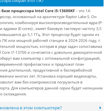
ссора собран этот ПК?
базе процессора Intel Core i5-13600KF
– это 14-
ссор, основанный на архитектуре Raptor Lake-S. Он
ологию, комбинируя высокопроизводительные ядра (P-
 ядрами (E-cores) , имеет базовую тактовую частоту 3,5
повышается до 5,1 ГГц. Этот процессор будет одним из
 ПК или мощной рабочей станции в 2024-2026 году, т.
ельной мощностью, которая в ряде задач сопоставима
l Core i7-13700 и сочетается с довольно демократичной
оберут вам компьютер с оптимальной конфигурацией,
оевременной профилактики и предложат план
ения длительной, продуктивной и бесперебойной
яжении многих лет. Установка хорошей видеокарты,
озволит вам без компромиссов погрузиться в
порта. Для компьютеров данной серии будет нелишним
го охлаждения.
тановлена в этом компьютере?