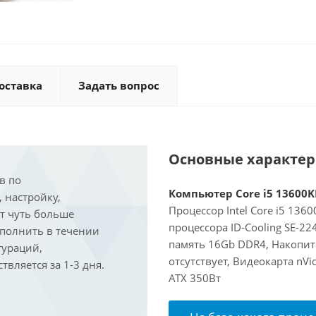
оставка
Задать вопрос
Основные характе
в по
Компьютер Core i5 13600KF
, настройку,
Процессор Intel Core i5 136
ит чуть больше
процессора ID-Cooling SE-2
ыполнить в течении
память 16Gb DDR4, Накопит
гураций,
отсутствует, Видеокарта nV
вляется за 1-3 дня.
ATX 350Вт