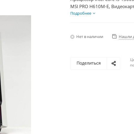
MSI PRO H610M-E, Видеокарт
SSD 250Гб, БП 350Вт
Подробнее
Нет в наличии
Нашли 
Ц
Поделиться
по