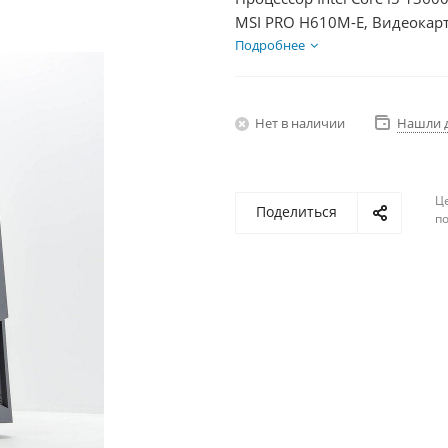
MSI PRO H610M-E, Видеокарт
SSD 250Гб + HDD 2Тб, БП 50
Подробнее
Нет в наличии
Нашли 
Ц
Поделиться
по