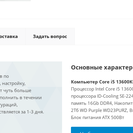
оставка
Задать вопрос
Основные характе
в по
Компьютер Core i5 13600KF
, настройку,
Процессор Intel Core i5 136
ит чуть больше
процессора ID-Cooling SE-2
ыполнить в течении
память 16Gb DDR4, Накопит
гураций,
2Тб WD Purple WD23PURZ, Ви
вляется за 1-3 дня.
Блок питания ATX 500Вт