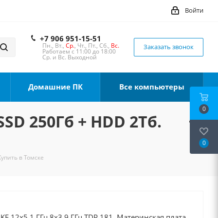
Войти
+7 906 951-15-51
Пн., Вт.,
Ср.
, Чт., Пт., Сб.,
Вс.
Заказать звонок
Работаем с 11:00 до 18:00
Ср. и Вс. Выходной
Домашние ПК
Все компьютеры
0
SSD 250Гб + HDD 2Тб.
0
Купить в Томске
0KF 12x5.1 ГГц 8x3.9 ГГц TDP 181, Материнская плата