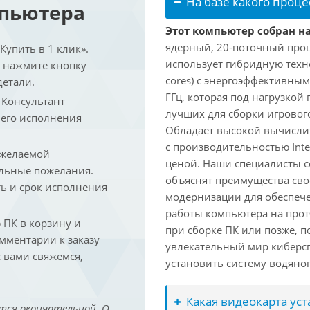
На базе какого проце
мпьютера
Этот компьютер собран на 
ядерный, 20-поточный проце
упить в 1 клик».
использует гибридную техн
и нажмите кнопку
cores) с энергоэффективными
детали.
ГГц, которая под нагрузкой 
. Консультант
лучших для сборки игрового
 его исполнения
Обладает высокой вычислит
с производительностью Inte
 желаемой
ценой. Наши специалисты с
льные пожелания.
объяснят преимущества св
ть и срок исполнения
модернизации для обеспеч
работы компьютера на прот
ПК в корзину и
при сборке ПК или позже, п
омментарии к заказу
увлекательный мир киберс
 вами свяжемся,
установить систему водяно
Какая видеокарта ус
тся окончательной. О