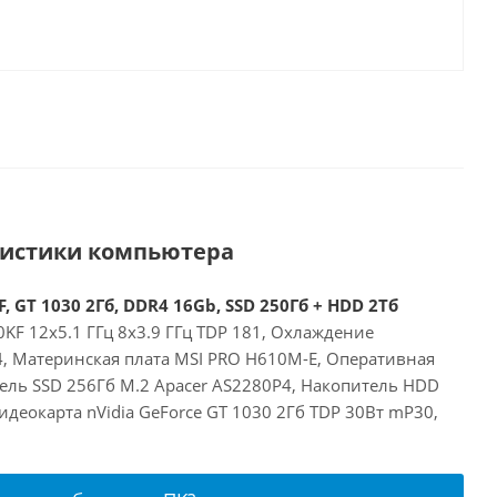
ристики компьютера
, GT 1030 2Гб, DDR4 16Gb, SSD 250Гб + HDD 2Тб
00KF 12x5.1 ГГц 8x3.9 ГГц TDP 181, Охлаждение
24, Материнская плата MSI PRO H610M-E, Оперативная
ель SSD 256Гб M.2 Apacer AS2280P4, Накопитель HDD
деокарта nVidia GeForce GT 1030 2Гб TDP 30Вт mP30,