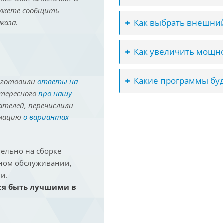
можете сообщить
Как выбрать внешний
каза.
Как увеличить мощно
Какие программы буд
иготовили
ответы на
нтересного
про нашу
ателей, перечислили
рмацию
о вариантах
ельно на сборке
йном обслуживании,
и.
ся быть лучшими в