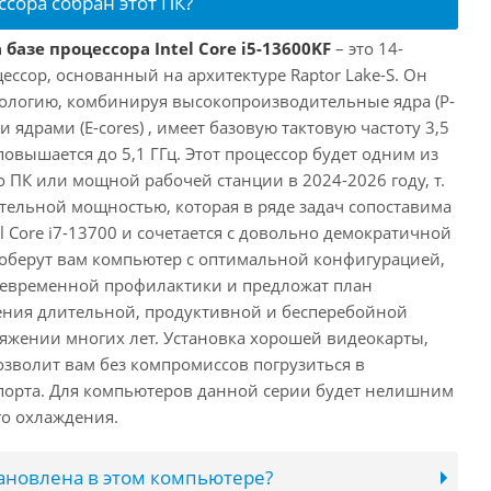
ссора собран этот ПК?
базе процессора Intel Core i5-13600KF
– это 14-
ссор, основанный на архитектуре Raptor Lake-S. Он
ологию, комбинируя высокопроизводительные ядра (P-
 ядрами (E-cores) , имеет базовую тактовую частоту 3,5
повышается до 5,1 ГГц. Этот процессор будет одним из
 ПК или мощной рабочей станции в 2024-2026 году, т.
ельной мощностью, которая в ряде задач сопоставима
l Core i7-13700 и сочетается с довольно демократичной
оберут вам компьютер с оптимальной конфигурацией,
оевременной профилактики и предложат план
ения длительной, продуктивной и бесперебойной
яжении многих лет. Установка хорошей видеокарты,
озволит вам без компромиссов погрузиться в
порта. Для компьютеров данной серии будет нелишним
го охлаждения.
тановлена в этом компьютере?