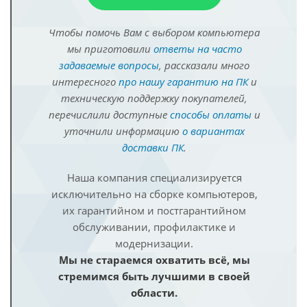
Чтобы помочь Вам с выбором компьютера
мы приготовили
ответы на часто
задаваемые вопросы
, рассказали много
интересного
про нашу гарантию на ПК
и
техническую поддержку покупателей,
перечислили доступные
способы оплаты
и
уточнили информацию
о вариантах
доставки ПК
.
Наша компания специализируется
исключительно на сборке компьютеров,
их гарантийном и постгарантийном
обслуживании, профилактике и
модернизации.
Мы не стараемся охватить всё, мы
стремимся быть лучшими в своей
области.