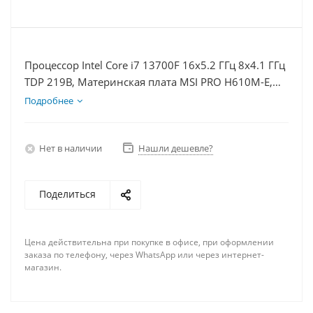
Процессор Intel Core i7 13700F 16x5.2 ГГц 8x4.1 ГГц
TDP 219В, Материнская плата MSI PRO H610M-E,
Видеокарта GT 1030 2Гб, Память DDR4 16Gb,
Подробнее
Диски SSD 250Гб + HDD 2Тб, БП 500Вт
Нет в наличии
Нашли дешевле?
Поделиться
Цена действительна при покупке в офисе, при оформлении
заказа по телефону, через WhatsApp или через интернет-
магазин.