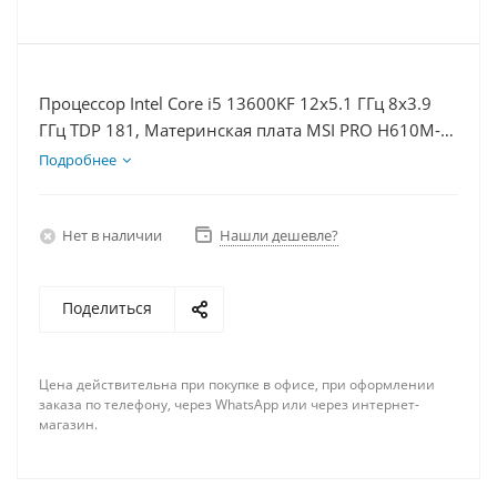
Процессор Intel Core i5 13600KF 12x5.1 ГГц 8x3.9
ГГц TDP 181, Материнская плата MSI PRO H610M-E,
Видеокарта GTX 1630 4Гб, Память DDR4 32Gb,
Подробнее
Диски SSD 500Гб, БП 350Вт
Нет в наличии
Нашли дешевле?
Поделиться
Цена действительна при покупке в офисе, при оформлении
заказа по телефону, через WhatsApp или через интернет-
магазин.