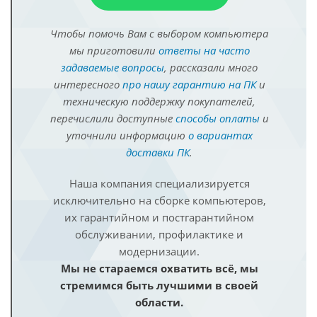
Чтобы помочь Вам с выбором компьютера
мы приготовили
ответы на часто
задаваемые вопросы
, рассказали много
интересного
про нашу гарантию на ПК
и
техническую поддержку покупателей,
перечислили доступные
способы оплаты
и
уточнили информацию
о вариантах
доставки ПК
.
Наша компания специализируется
исключительно на сборке компьютеров,
их гарантийном и постгарантийном
обслуживании, профилактике и
модернизации.
Мы не стараемся охватить всё, мы
стремимся быть лучшими в своей
области.