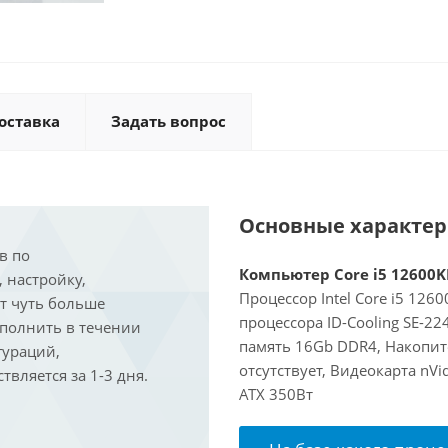
оставка
Задать вопрос
Основные характе
в по
Компьютер Core i5 12600KF
, настройку,
Процессор Intel Core i5 126
ит чуть больше
процессора ID-Cooling SE-2
ыполнить в течении
память 16Gb DDR4, Накопит
гураций,
отсутствует, Видеокарта nV
вляется за 1-3 дня.
ATX 350Вт