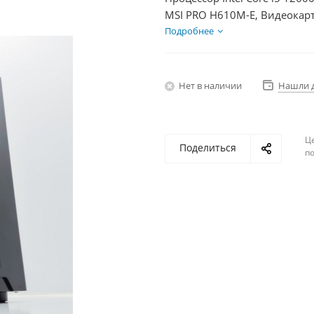
MSI PRO H610M-E, Видеокарт
SSD 500Гб, БП 350Вт
Подробнее
Нет в наличии
Нашли 
Ц
Поделиться
по