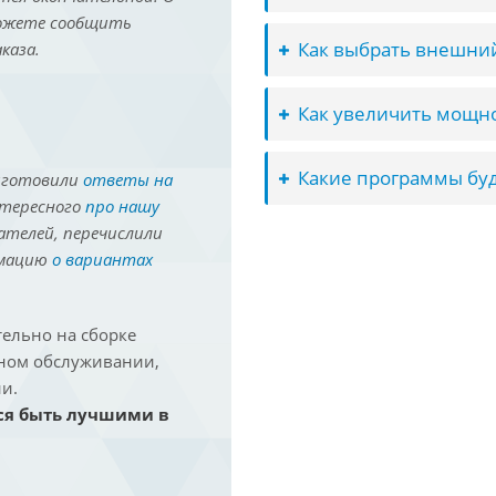
можете сообщить
Как выбрать внешний
каза.
Как увеличить мощно
Какие программы буд
иготовили
ответы на
нтересного
про нашу
ателей, перечислили
рмацию
о вариантах
ельно на сборке
йном обслуживании,
и.
ся быть лучшими в