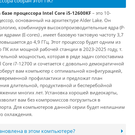
ссора собран этот ПК?
базе процессора Intel Core i5-12600KF
– это 10-
ссор, основанный на архитектуре Alder Lake. Он
ологию, комбинируя высокопроизводительные ядра (P-
 ядрами (E-cores) , имеет базовую тактовую частоту 3,7
повышается до 4,9 ГГц. Этот процессор будет одним из
 ПК или мощной рабочей станции в 2023-2025 году, т.
ельной мощностью, которая в ряде задач сопоставима
l Core i7-12700 и сочетается с довольно демократичной
оберут вам компьютер с оптимальной конфигурацией,
оевременной профилактики и предложат план
ения длительной, продуктивной и бесперебойной
яжении многих лет. Установка хорошей видеокарты,
озволит вам без компромиссов погрузиться в
порта. Для компьютеров данной серии будет нелишним
го охлаждения.
тановлена в этом компьютере?