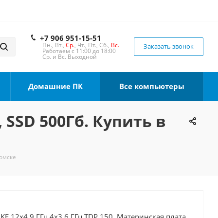
+7 906 951-15-51
Пн., Вт.,
Ср.
, Чт., Пт., Сб.,
Вс.
Заказать звонок
Работаем с 11:00 до 18:00
Ср. и Вс. Выходной
Домашние ПК
Все компьютеры
, SSD 500Гб. Купить в
Томске
0KF 12x4.9 ГГц 4x3.6 ГГц TDP 150, Материнская плата