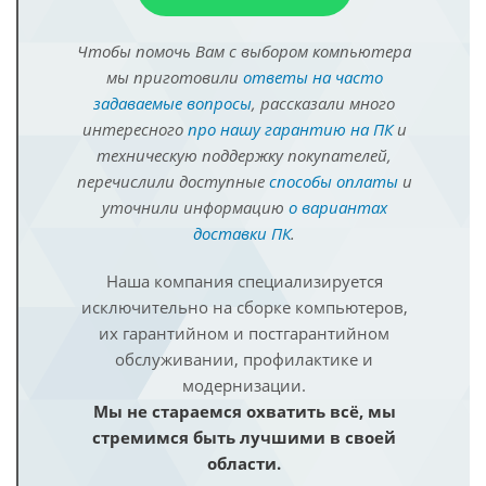
Чтобы помочь Вам с выбором компьютера
мы приготовили
ответы на часто
задаваемые вопросы
, рассказали много
интересного
про нашу гарантию на ПК
и
техническую поддержку покупателей,
перечислили доступные
способы оплаты
и
уточнили информацию
о вариантах
доставки ПК
.
Наша компания специализируется
исключительно на сборке компьютеров,
их гарантийном и постгарантийном
обслуживании, профилактике и
модернизации.
Мы не стараемся охватить всё, мы
стремимся быть лучшими в своей
области.