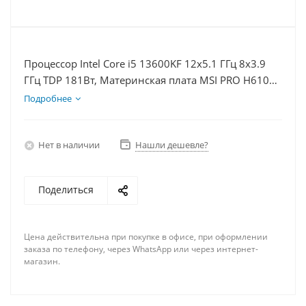
Процессор Intel Core i5 13600KF 12x5.1 ГГц 8x3.9
ГГц TDP 181Вт, Материнская плата MSI PRO H610M-
E, Видеокарта GT 1030 2Гб, Память DDR4 16Gb,
Подробнее
Диски SSD 500Гб + HDD 2Тб, БП 500Вт
Нет в наличии
Нашли дешевле?
Поделиться
Цена действительна при покупке в офисе, при оформлении
заказа по телефону, через WhatsApp или через интернет-
магазин.