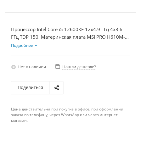
Процессор Intel Core i5 12600KF 12x4.9 ГГц 4x3.6
ГГц TDP 150, Материнская плата MSI PRO H610M-E,
Видеокарта RTX 4060Ti 8Гб, Память DDR4 64Gb,
Подробнее
Диски SSD 250Гб, БП 600Вт
Нет в наличии
Нашли дешевле?
Поделиться
Цена действительна при покупке в офисе, при оформлении
заказа по телефону, через WhatsApp или через интернет-
магазин.