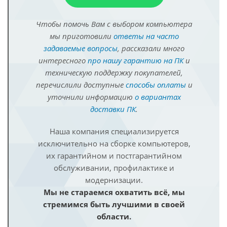
Чтобы помочь Вам с выбором компьютера
мы приготовили
ответы на часто
задаваемые вопросы
, рассказали много
интересного
про нашу гарантию на ПК
и
техническую поддержку покупателей,
перечислили доступные
способы оплаты
и
уточнили информацию
о вариантах
доставки ПК
.
Наша компания специализируется
исключительно на сборке компьютеров,
их гарантийном и постгарантийном
обслуживании, профилактике и
модернизации.
Мы не стараемся охватить всё, мы
стремимся быть лучшими в своей
области.