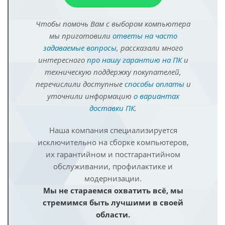
Чтобы помочь Вам с выбором компьютера
мы приготовили
ответы на часто
задаваемые вопросы
, рассказали много
интересного
про нашу гарантию на ПК
и
техническую поддержку покупателей,
перечислили доступные
способы оплаты
и
уточнили информацию
о вариантах
доставки ПК
.
Наша компания специализируется
исключительно на сборке компьютеров,
их гарантийном и постгарантийном
обслуживании, профилактике и
модернизации.
Мы не стараемся охватить всё, мы
стремимся быть лучшими в своей
области.