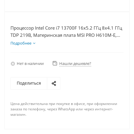
Процессор Intel Core i7 13700F 16x5.2 ГГц 8x4.1 ГГц
TDP 219В, Материнская плата MSI PRO H610M-E,
Видеокарта RTX 3050 8Гб, Память DDR4 64Gb,
Подробнее
Диски SSD 250Гб + HDD 1Тб, БП 600Вт
Нет в наличии
Нашли дешевле?
Поделиться
Цена действительна при покупке в офисе, при оформлении
заказа по телефону, через WhatsApp или через интернет-
магазин.