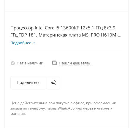
Процессор Intel Core i5 13600KF 12x5.1 ГГц 8x3.9
ГГц TDP 181, Материнская плата MSI PRO H610M-E,
Видеокарта RTX 3050 8Гб, Память DDR4 64Gb,
Подробнее
Диски SSD 250Гб, БП 600Вт
Нет в наличии
Нашли дешевле?
Поделиться
Цена действительна при покупке в офисе, при оформлении
заказа по телефону, через WhatsApp или через интернет-
магазин.