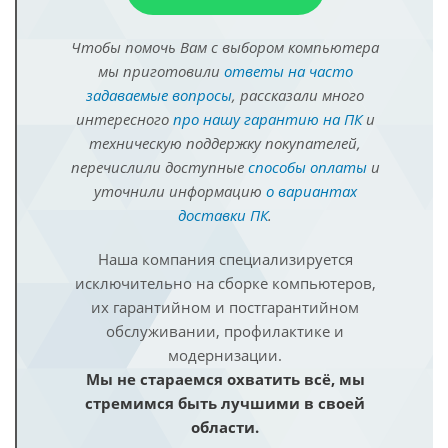
Чтобы помочь Вам с выбором компьютера
мы приготовили
ответы на часто
задаваемые вопросы
, рассказали много
интересного
про нашу гарантию на ПК
и
техническую поддержку покупателей,
перечислили доступные
способы оплаты
и
уточнили информацию
о вариантах
доставки ПК
.
Наша компания специализируется
исключительно на сборке компьютеров,
их гарантийном и постгарантийном
обслуживании, профилактике и
модернизации.
Мы не стараемся охватить всё, мы
стремимся быть лучшими в своей
области.