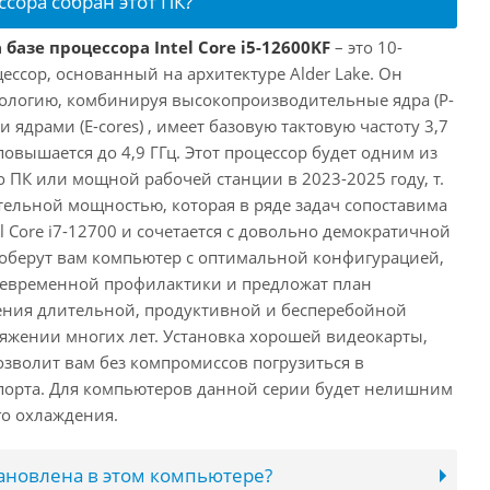
ссора собран этот ПК?
базе процессора Intel Core i5-12600KF
– это 10-
ссор, основанный на архитектуре Alder Lake. Он
ологию, комбинируя высокопроизводительные ядра (P-
 ядрами (E-cores) , имеет базовую тактовую частоту 3,7
повышается до 4,9 ГГц. Этот процессор будет одним из
 ПК или мощной рабочей станции в 2023-2025 году, т.
ельной мощностью, которая в ряде задач сопоставима
l Core i7-12700 и сочетается с довольно демократичной
оберут вам компьютер с оптимальной конфигурацией,
оевременной профилактики и предложат план
ения длительной, продуктивной и бесперебойной
яжении многих лет. Установка хорошей видеокарты,
озволит вам без компромиссов погрузиться в
порта. Для компьютеров данной серии будет нелишним
го охлаждения.
тановлена в этом компьютере?