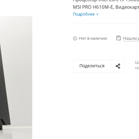
MSI PRO H610M-E, Видеокарт
SSD 250Гб + HDD 2Тб, БП 60
Подробнее
Нет в наличии
Нашли 
Ц
Поделиться
по