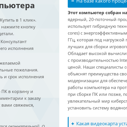
На базе какого проце
мпьютера
Этот компьютер собран на 
ядерный, 20-поточный проце
упить в 1 клик».
использует гибридную техн
и нажмите кнопку
cores) с энергоэффективными
детали.
ГГц, которая под нагрузкой 
. Консультант
лучших для сборки игрового
 его исполнения
Обладает высокой вычислит
с производительностью Inte
 желаемой
ценой. Наши специалисты с
льные пожелания.
объяснят преимущества св
ть и срок исполнения
модернизации для обеспеч
работы компьютера на прот
ПК в корзину и
при сборке ПК или позже, п
омментарии к заказу
увлекательный мир киберс
 вами свяжемся,
установить систему водяно
Какая видеокарта ус
тся окончательной. О