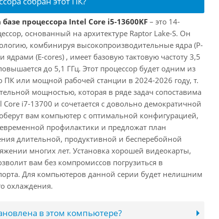
ссора собран этот ПК?
базе процессора Intel Core i5-13600KF
– это 14-
ссор, основанный на архитектуре Raptor Lake-S. Он
ологию, комбинируя высокопроизводительные ядра (P-
 ядрами (E-cores) , имеет базовую тактовую частоту 3,5
повышается до 5,1 ГГц. Этот процессор будет одним из
 ПК или мощной рабочей станции в 2024-2026 году, т.
ельной мощностью, которая в ряде задач сопоставима
l Core i7-13700 и сочетается с довольно демократичной
оберут вам компьютер с оптимальной конфигурацией,
оевременной профилактики и предложат план
ения длительной, продуктивной и бесперебойной
яжении многих лет. Установка хорошей видеокарты,
озволит вам без компромиссов погрузиться в
порта. Для компьютеров данной серии будет нелишним
го охлаждения.
тановлена в этом компьютере?