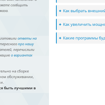
можете сообщить
Как выбрать внешний
каза.
Как увеличить мощно
Какие программы буд
иготовили
ответы на
нтересного
про нашу
ателей, перечислили
рмацию
о вариантах
ельно на сборке
йном обслуживании,
и.
ся быть лучшими в