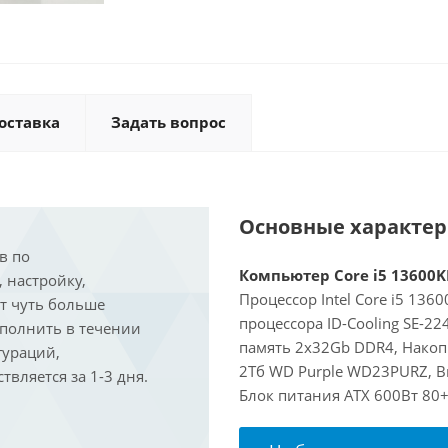
оставка
Задать вопрос
Основные характе
в по
Компьютер Core i5 13600KF
, настройку,
Процессор Intel Core i5 136
ит чуть больше
процессора ID-Cooling SE-2
ыполнить в течении
память 2x32Gb DDR4, Накоп
гураций,
2Тб WD Purple WD23PURZ, Ви
вляется за 1-3 дня.
Блок питания ATX 600Вт 80+