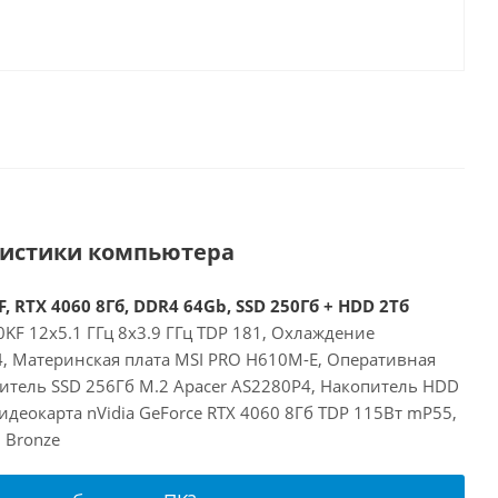
ристики компьютера
, RTX 4060 8Гб, DDR4 64Gb, SSD 250Гб + HDD 2Тб
00KF 12x5.1 ГГц 8x3.9 ГГц TDP 181, Охлаждение
24, Материнская плата MSI PRO H610M-E, Оперативная
итель SSD 256Гб M.2 Apacer AS2280P4, Накопитель HDD
деокарта nVidia GeForce RTX 4060 8Гб TDP 115Вт mP55,
 Bronze