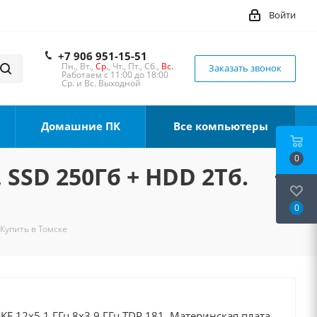
Войти
+7 906 951-15-51
Пн., Вт.,
Ср.
, Чт., Пт., Сб.,
Вс.
Заказать звонок
Работаем с 11:00 до 18:00
Ср. и Вс. Выходной
Домашние ПК
Все компьютеры
0
 SSD 250Гб + HDD 2Тб.
0
 Купить в Томске
0KF 12x5.1 ГГц 8x3.9 ГГц TDP 181, Материнская плата