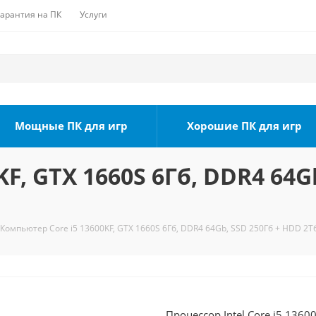
Гарантия на ПК
Услуги
Мощные ПК для игр
Хорошие ПК для игр
F, GTX 1660S 6Гб, DDR4 64G
Компьютер Core i5 13600KF, GTX 1660S 6Гб, DDR4 64Gb, SSD 250Гб + HDD 2Тб
Процессор Intel Core i5 1360