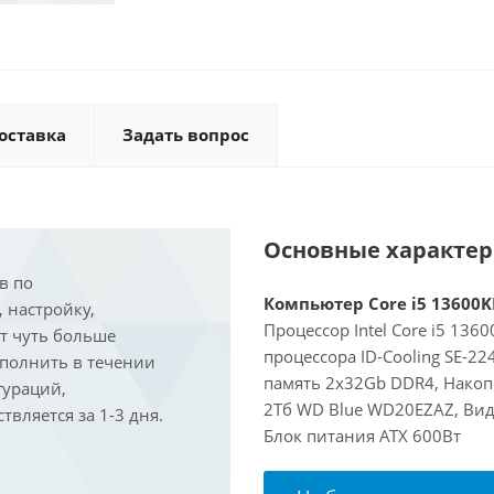
оставка
Задать вопрос
Основные характе
в по
Компьютер Core i5 13600KF
, настройку,
Процессор Intel Core i5 136
ит чуть больше
процессора ID-Cooling SE-2
ыполнить в течении
память 2x32Gb DDR4, Накоп
гураций,
2Тб WD Blue WD20EZAZ, Виде
вляется за 1-3 дня.
Блок питания ATX 600Вт