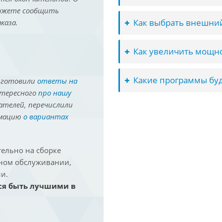
можете сообщить
Как выбрать внешний
каза.
Как увеличить мощно
Какие программы буд
иготовили
ответы на
нтересного
про нашу
ателей, перечислили
рмацию
о вариантах
ельно на сборке
йном обслуживании,
и.
ся быть лучшими в