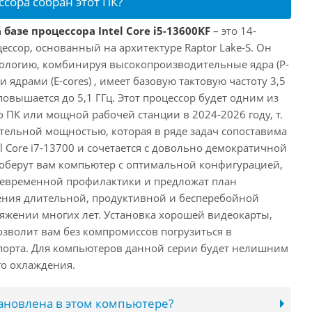
ссора собран этот ПК?
базе процессора Intel Core i5-13600KF
– это 14-
ссор, основанный на архитектуре Raptor Lake-S. Он
ологию, комбинируя высокопроизводительные ядра (P-
 ядрами (E-cores) , имеет базовую тактовую частоту 3,5
повышается до 5,1 ГГц. Этот процессор будет одним из
 ПК или мощной рабочей станции в 2024-2026 году, т.
ельной мощностью, которая в ряде задач сопоставима
l Core i7-13700 и сочетается с довольно демократичной
оберут вам компьютер с оптимальной конфигурацией,
оевременной профилактики и предложат план
ения длительной, продуктивной и бесперебойной
яжении многих лет. Установка хорошей видеокарты,
озволит вам без компромиссов погрузиться в
порта. Для компьютеров данной серии будет нелишним
го охлаждения.
тановлена в этом компьютере?