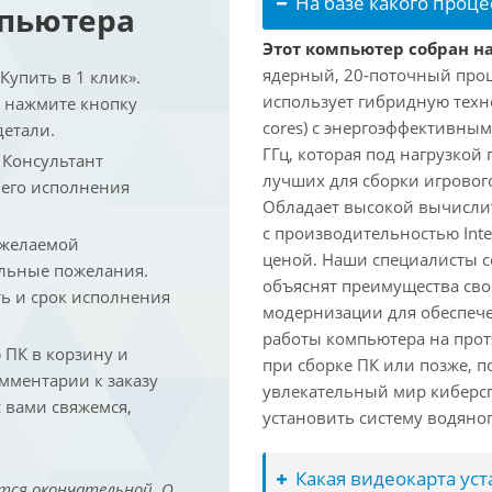
На базе какого проце
мпьютера
Этот компьютер собран на 
ядерный, 20-поточный проце
упить в 1 клик».
использует гибридную техн
и нажмите кнопку
cores) с энергоэффективными
детали.
ГГц, которая под нагрузкой 
. Консультант
лучших для сборки игрового
 его исполнения
Обладает высокой вычислит
с производительностью Inte
 желаемой
ценой. Наши специалисты с
льные пожелания.
объяснят преимущества св
ть и срок исполнения
модернизации для обеспеч
работы компьютера на прот
ПК в корзину и
при сборке ПК или позже, п
омментарии к заказу
увлекательный мир киберс
 вами свяжемся,
установить систему водяно
Какая видеокарта ус
тся окончательной. О