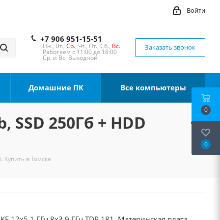
Войти
+7 906 951-15-51
Пн., Вт.,
Ср.
, Чт., Пт., Сб.,
Вс.
Заказать звонок
Работаем с 11:00 до 18:00
Ср. и Вс. Выходной
Домашние ПК
Все компьютеры
0
b, SSD 250Гб + HDD
0
. Купить в Томске
0KF 12x5.1 ГГц 8x3.9 ГГц TDP 181, Материнская плата