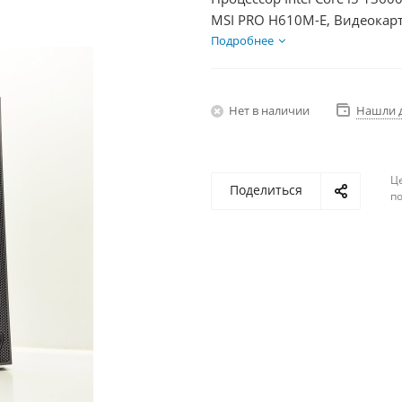
MSI PRO H610M-E, Видеокарт
SSD 250Гб + HDD 2Тб, БП 60
Подробнее
Нет в наличии
Нашли 
Ц
Поделиться
по