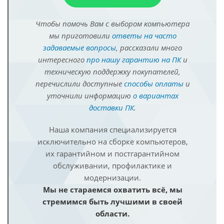
Чтобы помочь Вам с выбором компьютера
мы приготовили
ответы на часто
задаваемые вопросы
, рассказали много
интересного
про нашу гарантию на ПК
и
техническую поддержку покупателей,
перечислили доступные
способы оплаты
и
уточнили информацию
о вариантах
доставки ПК
.
Наша компания специализируется
исключительно на сборке компьютеров,
их гарантийном и постгарантийном
обслуживании, профилактике и
модернизации.
Мы не стараемся охватить всё, мы
стремимся быть лучшими в своей
области.