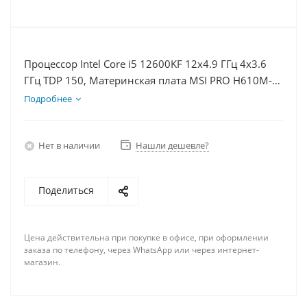
Процессор Intel Core i5 12600KF 12x4.9 ГГц 4x3.6
ГГц TDP 150, Материнская плата MSI PRO H610M-E,
Видеокарта RTX 4060Ti 8Гб, Память DDR4 32Gb,
Подробнее
Диски SSD 250Гб, БП 600Вт
Нет в наличии
Нашли дешевле?
Поделиться
Цена действительна при покупке в офисе, при оформлении
заказа по телефону, через WhatsApp или через интернет-
магазин.