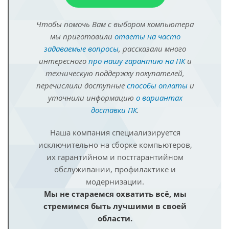
Чтобы помочь Вам с выбором компьютера
мы приготовили
ответы на часто
задаваемые вопросы
, рассказали много
интересного
про нашу гарантию на ПК
и
техническую поддержку покупателей,
перечислили доступные
способы оплаты
и
уточнили информацию
о вариантах
доставки ПК
.
Наша компания специализируется
исключительно на сборке компьютеров,
их гарантийном и постгарантийном
обслуживании, профилактике и
модернизации.
Мы не стараемся охватить всё, мы
стремимся быть лучшими в своей
области.