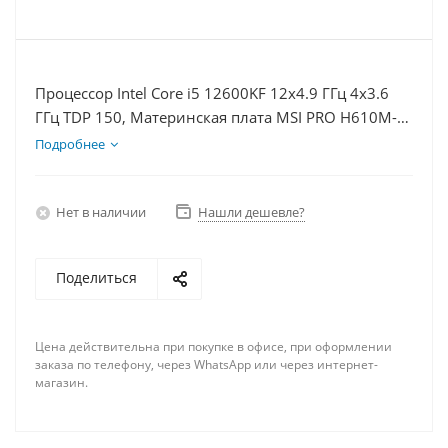
Процессор Intel Core i5 12600KF 12x4.9 ГГц 4x3.6
ГГц TDP 150, Материнская плата MSI PRO H610M-E,
Видеокарта RTX 4060Ti 8Гб, Память DDR4 32Gb,
Подробнее
Диски SSD 250Гб + HDD 2Тб, БП 600Вт
Нет в наличии
Нашли дешевле?
Поделиться
Цена действительна при покупке в офисе, при оформлении
заказа по телефону, через WhatsApp или через интернет-
магазин.