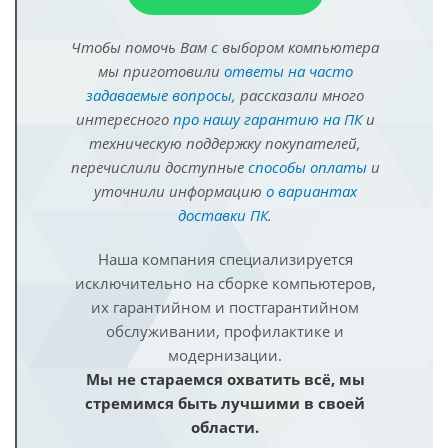
Чтобы помочь Вам с выбором компьютера
мы приготовили
ответы на часто
задаваемые вопросы
, рассказали много
интересного
про нашу гарантию на ПК
и
техническую поддержку покупателей,
перечислили доступные
способы оплаты
и
уточнили информацию
о вариантах
доставки ПК
.
Наша компания специализируется
исключительно на сборке компьютеров,
их гарантийном и постгарантийном
обслуживании, профилактике и
модернизации.
Мы не стараемся охватить всё, мы
стремимся быть лучшими в своей
области.