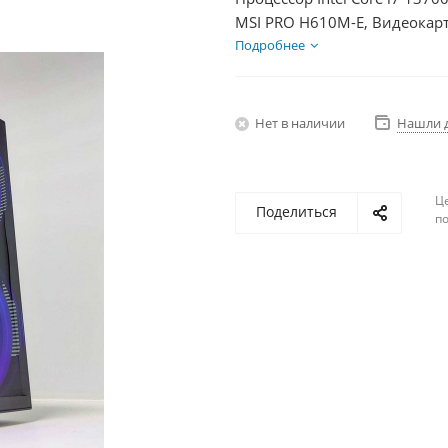
MSI PRO H610M-E, Видеокарт
SSD 250Гб, БП 600Вт
Подробнее
Нет в наличии
Нашли 
Ц
Поделиться
по