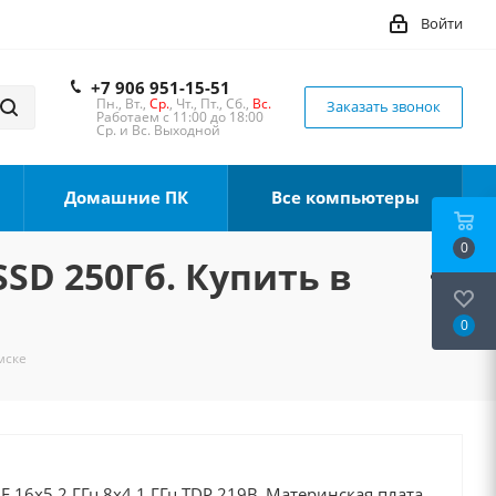
Войти
+7 906 951-15-51
Пн., Вт.,
Ср.
, Чт., Пт., Сб.,
Вс.
Заказать звонок
Работаем с 11:00 до 18:00
Ср. и Вс. Выходной
Домашние ПК
Все компьютеры
0
SSD 250Гб. Купить в
0
мске
0F 16x5.2 ГГц 8x4.1 ГГц TDP 219В, Материнская плата