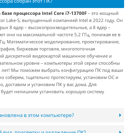
ссора собран этот ПК?
базе процессора Intel Core i7-13700F
– это мощный
tor Lake-S, выпущенный компанией Intel в 2022 году. Он
рых 8 ядер – высокопроизводительные, а 8 ядер –
т они на максимальной частоте 5,2 ГГц, понижая ее в
 ГГц. Математическое моделирование, проектирование,
рафия, биржевая торговля, многопоточная
ной дискретной видеокартой машинное обучение и
вательном уровне – компьютеры этой серии способны
10 лет! Мы поможем выбрать конфигурацию ПК под ваши
но соберем, тщательно протестируем, установим ОС и
о, доставим и установим ПК у вас дома. Для
 будет нелишним установить хорошую систему
тановлена в этом компьютере?
 вид, подсветку и охлаждение ПК?