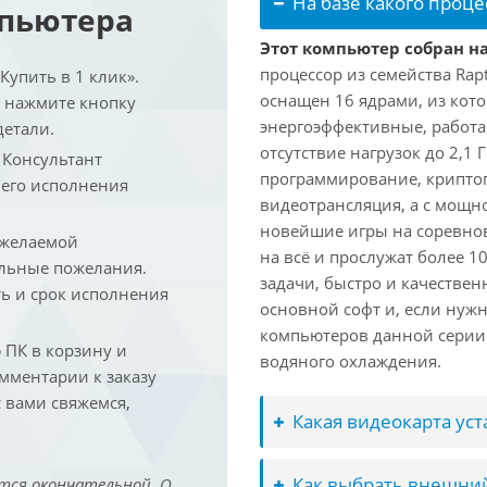
На базе какого проце
мпьютера
Этот компьютер собран на 
процессор из семейства Rap
упить в 1 клик».
оснащен 16 ядрами, из кото
и нажмите кнопку
энергоэффективные, работаю
детали.
отсутствие нагрузок до 2,1
. Консультант
программирование, криптог
 его исполнения
видеотрансляция, а с мощ
новейшие игры на соревно
 желаемой
на всё и прослужат более 
льные пожелания.
задачи, быстро и качествен
ть и срок исполнения
основной софт и, если нужн
компьютеров данной серии
ПК в корзину и
водяного охлаждения.
омментарии к заказу
 вами свяжемся,
Какая видеокарта ус
Как выбрать внешний
тся окончательной. О