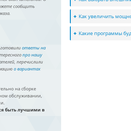
можете сообщить
каза.
Как увеличить мощно
Какие программы буд
иготовили
ответы на
нтересного
про нашу
ателей, перечислили
рмацию
о вариантах
ельно на сборке
йном обслуживании,
и.
ся быть лучшими в