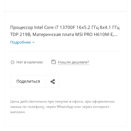
Процессор Intel Core i7 13700F 16x5.2 ГГц 8x4.1 ГГц
TDP 219В, Материнская плата MSI PRO H610M-E,
Видеокарта RTX 4060Ti 8Гб, Память DDR4 8Gb,
Подробнее
Диски SSD 250Гб + HDD 1Тб, БП 600Вт
Нет в наличии
Нашли дешевле?
Поделиться
Цена действительна при покупке в офисе, при оформлении
заказа по телефону, через WhatsApp или через интернет-
магазин.