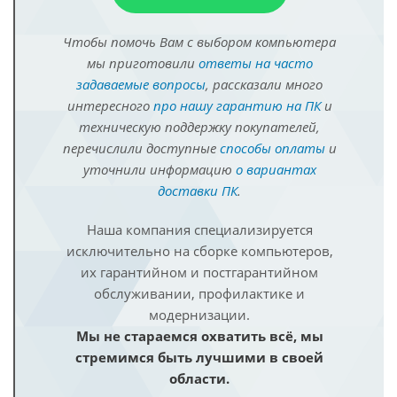
Чтобы помочь Вам с выбором компьютера
мы приготовили
ответы на часто
задаваемые вопросы
, рассказали много
интересного
про нашу гарантию на ПК
и
техническую поддержку покупателей,
перечислили доступные
способы оплаты
и
уточнили информацию
о вариантах
доставки ПК
.
Наша компания специализируется
исключительно на сборке компьютеров,
их гарантийном и постгарантийном
обслуживании, профилактике и
модернизации.
Мы не стараемся охватить всё, мы
стремимся быть лучшими в своей
области.